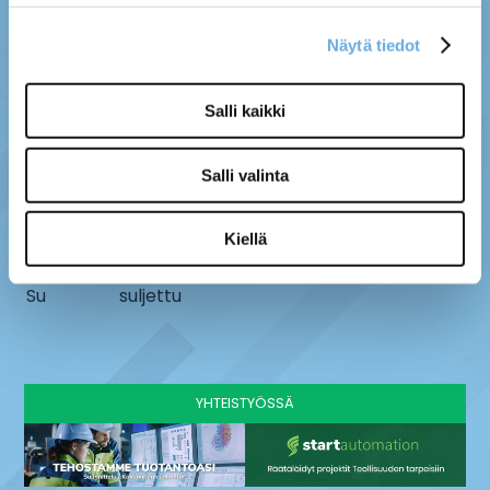
Näytä tiedot
MYYMÄLÄ
SÄHKÖ-MÄNTYLÄ OY
Salli kaikki
Kenttätie 10, 61800
info@sahko-mantyla.fi
Kauhajoki
06 231 4930
Salli valinta
AUKIOLOAJAT
Ma - pe
8 - 16:30
Kiellä
La
9-13
Su
suljettu
YHTEISTYÖSSÄ