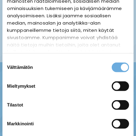
mainosten räätälöimiseen, sosiaalisen median
ominaisuuksien tukemiseen ja kävijämäärämme
analysoimiseen. Lisäksi jaamme sosiaalisen
median, mainosalan ja analytiikka-alan
Palauttaminen ›
Maksuvaihtoehdot ›
kumppaneillemme tietoja siitä, miten käytät
Tietosuojaseloste ›
Toimitustavat ja -kulut ›
sivustoamme. Kumppanimme voivat yhdistää
Asiakaspalaute ›
näitä tietoja muihin tietoihin, joita olet antanut
Tilausehdot ›
heille tai joita on kerätty, kun olet käyttänyt
heidän palvelujaan.
Suostumuksen
Välttämätön
valinta
sahko-
Lisätietoja:
mantyla.fi/info/tietosuojaseloste/
Mieltymykset
Tilastot
Markkinointi