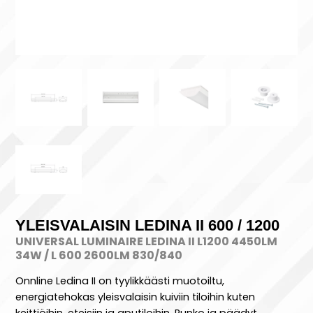
YLEISVALAISIN LEDINA II 600 / 1200
UNIVERSAL LUMINAIRE LEDINA II L1200 4450LM
34W / L 600 2600LM 830/840
Onnline Ledina II on tyylikkäästi muotoiltu,
energiatehokas yleisvalaisin kuiviin tiloihin kuten
keittiöihin, eteisiin ja aputiloihin. Runko ja päädyt