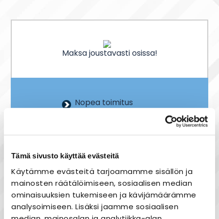
Maksa joustavasti osissa!
Nopea toimitus
Joustavat maksutavat
Heti varastosta
Tämä sivusto käyttää evästeitä
Käytämme evästeitä tarjoamamme sisällön ja
mainosten räätälöimiseen, sosiaalisen median
Tuotekuvaus
ominaisuuksien tukemiseen ja kävijämäärämme
Onnline Ledina II on tyylikkäästi muotoiltu,
analysoimiseen. Lisäksi jaamme sosiaalisen
energiatehokas yleisvalaisin kuiviin tiloihin
median, mainosalan ja analytiikka-alan