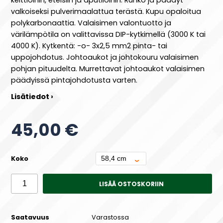
valkoiseksi pulverimaalattua terästä. Kupu opaloitua
polykarbonaattia. Valaisimen valontuotto ja
värilämpötila on valittavissa DIP-kytkimellä (3000 K tai
4000 K). Kytkentä: -o- 3x2,5 mm2 pinta- tai
uppojohdotus. Johtoaukot ja johtokouru valaisimen
pohjan pituudelta. Murrettavat johtoaukot valaisimen
päädyissä pintajohdotusta varten.
Lisätiedot ›
45,00 €
Koko
LISÄÄ OSTOSKORIIN
Saatavuus
Varastossa