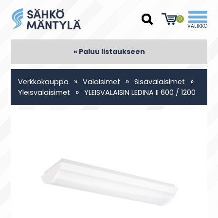
0
« Paluu listaukseen
»
»
»
Verkkokauppa
Valaisimet
Sisävalaisimet
»
Yleisvalaisimet
YLEISVALAISIN LEDINA II 600 / 1200