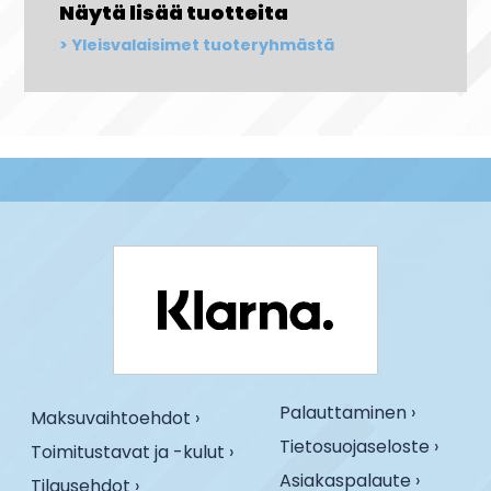
Näytä lisää tuotteita
Yleisvalaisimet tuoteryhmästä
Palauttaminen ›
Maksuvaihtoehdot ›
Tietosuojaseloste ›
Toimitustavat ja -kulut ›
Asiakaspalaute ›
Tilausehdot ›