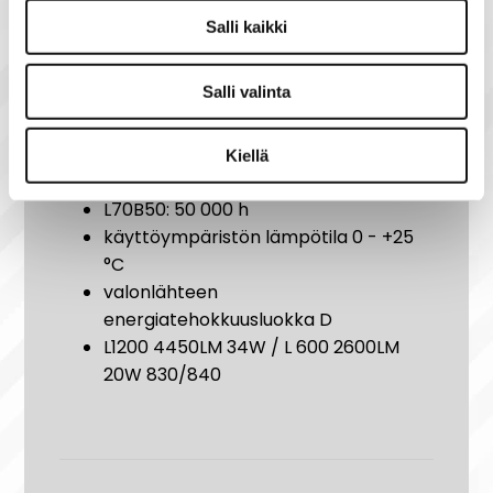
IP20
Salli kaikki
valaisimen valontuotto ja
värilämpötila on valittavissa DIP-
Salli valinta
kytkimellä (3000 K tai 4000 K)
pituudet 584 mm ja 1184 mm
kytkentä 3x2,5 mm,
Kiellä
läpijohdotettavissa
L70B50: 50 000 h
käyttöympäristön lämpötila 0 - +25
°C
valonlähteen
energiatehokkuusluokka D
L1200 4450LM 34W / L 600 2600LM
20W 830/840