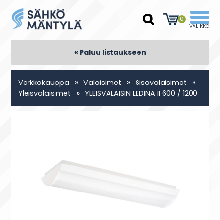
0
« Paluu listaukseen
»
»
»
Verkkokauppa
Valaisimet
Sisävalaisimet
»
Yleisvalaisimet
YLEISVALAISIN LEDINA II 600 / 1200