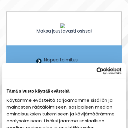
Maksa joustavasti osissa!
Nopea toimitus
Joustavat maksutavat
Heti varastosta
Tämä sivusto käyttää evästeitä
Käytämme evästeitä tarjoamamme sisällön ja
mainosten räätälöimiseen, sosiaalisen median
Tuotekuvaus
ominaisuuksien tukemiseen ja kävijämäärämme
Onnline Ledina II on tyylikkäästi muotoiltu,
analysoimiseen. Lisäksi jaamme sosiaalisen
energiatehokas yleisvalaisin kuiviin tiloihin
median, mainosalan ja analytiikka-alan