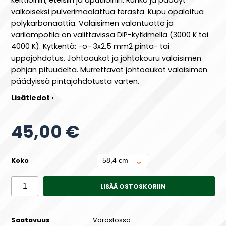
valkoiseksi pulverimaalattua terästä. Kupu opaloitua
polykarbonaattia. Valaisimen valontuotto ja
värilämpötila on valittavissa DIP-kytkimellä (3000 K tai
4000 K). Kytkentä: -o- 3x2,5 mm2 pinta- tai
uppojohdotus. Johtoaukot ja johtokouru valaisimen
pohjan pituudelta. Murrettavat johtoaukot valaisimen
päädyissä pintajohdotusta varten.
Lisätiedot ›
45,00 €
Koko
LISÄÄ OSTOSKORIIN
Saatavuus
Varastossa