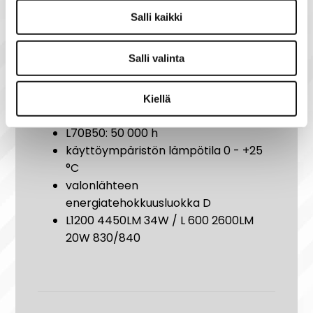
IP20
Salli kaikki
valaisimen valontuotto ja
värilämpötila on valittavissa DIP-
Salli valinta
kytkimellä (3000 K tai 4000 K)
pituudet 584 mm ja 1184 mm
kytkentä 3x2,5 mm,
Kiellä
läpijohdotettavissa
L70B50: 50 000 h
käyttöympäristön lämpötila 0 - +25
°C
valonlähteen
energiatehokkuusluokka D
L1200 4450LM 34W / L 600 2600LM
20W 830/840