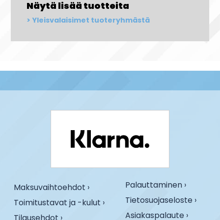
Näytä lisää tuotteita
Yleisvalaisimet tuoteryhmästä
Palauttaminen ›
Maksuvaihtoehdot ›
Tietosuojaseloste ›
Toimitustavat ja -kulut ›
Asiakaspalaute ›
Tilausehdot ›