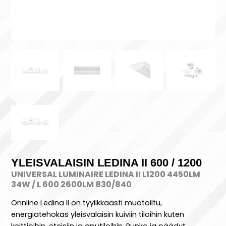
YLEISVALAISIN LEDINA II 600 / 1200
UNIVERSAL LUMINAIRE LEDINA II L1200 4450LM
34W / L 600 2600LM 830/840
Onnline Ledina II on tyylikkäästi muotoiltu,
energiatehokas yleisvalaisin kuiviin tiloihin kuten
keittiöihin, eteisiin ja aputiloihin. Runko ja päädyt