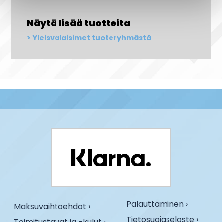
Näytä lisää tuotteita
Yleisvalaisimet tuoteryhmästä
Palauttaminen ›
Maksuvaihtoehdot ›
Tietosuojaseloste ›
Toimitustavat ja -kulut ›