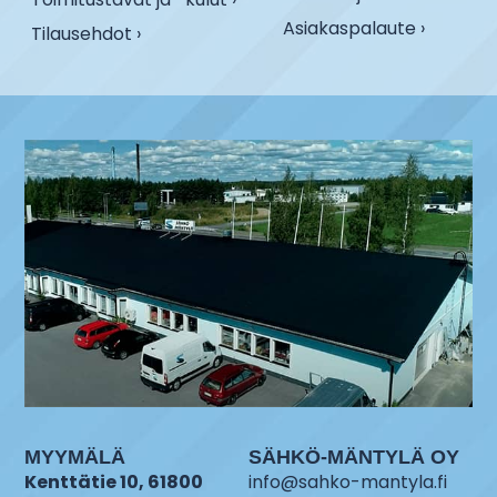
Asiakaspalaute ›
Tilausehdot ›
MYYMÄLÄ
SÄHKÖ-MÄNTYLÄ OY
Kenttätie 10, 61800
info@sahko-mantyla.fi