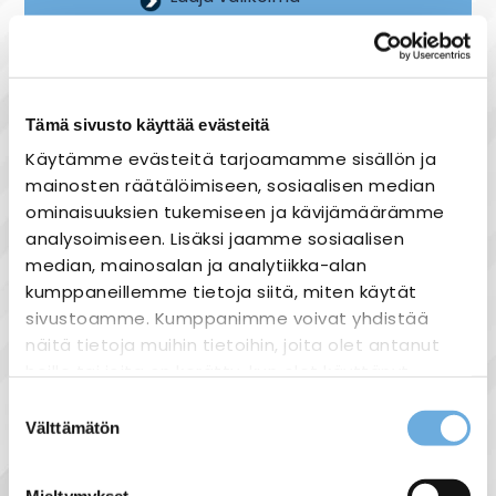
Nopea toimitus
Joustavat maksutavat
Tämä sivusto käyttää evästeitä
Käytämme evästeitä tarjoamamme sisällön ja
mainosten räätälöimiseen, sosiaalisen median
Tuotekuvaus
ominaisuuksien tukemiseen ja kävijämäärämme
Puhdaslinjainen yleisvalaisin kosteisiin
analysoimiseen. Lisäksi jaamme sosiaalisen
tiloihin.
median, mainosalan ja analytiikka-alan
kumppaneillemme tietoja siitä, miten käytät
Tekniset tiedot:
sivustoamme. Kumppanimme voivat yhdistää
näitä tietoja muihin tietoihin, joita olet antanut
Kotelointiluokka: IP 44
heille tai joita on kerätty, kun olet käyttänyt
Suojausluokka I
heidän palvelujaan.
Suostumuksen
Asennus: Katto-, seinä- tai
Välttämätön
valinta
ripustuskiskoasennukseen
sahko-
Lisätietoja:
Rakenne: Runko valkoiseksi
mantyla.fi/info/tietosuojaseloste/
Mieltymykset