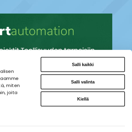
Salli kaikki
alisen
i jaamme
Salli valinta
tä, miten
n, joita
Kiellä
SÄHKÖAUTOMAATIO
VERKKOKAUPPA
ies-palvelu