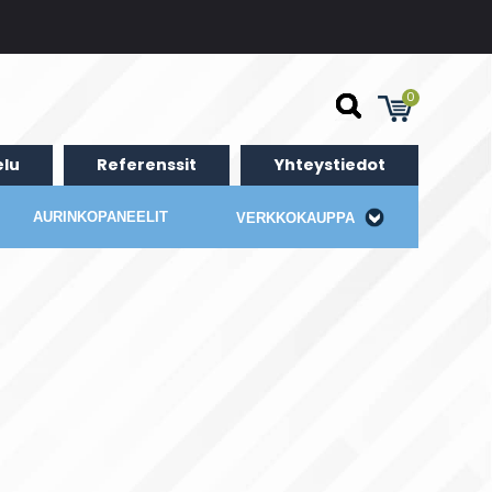
0
lu
Referenssit
Yhteystiedot
AURINKOPANEELIT
VERKKOKAUPPA