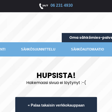
06 231 4930
Oma sähkömies-palve
NTI
SÄHKÖSUUNNITTELU
SÄHKÖAUTOMAATIO
HUPSISTA!
Hakemaasi sivua ei löytynyt :-(
« Palaa takaisin verkkokauppaan