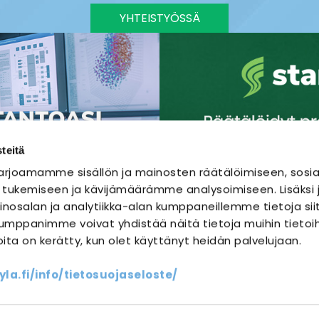
YHTEISTYÖSSÄ
teitä
rjoamamme sisällön ja mainosten räätälöimiseen, sosia
 tukemiseen ja kävijämäärämme analysoimiseen. Lisäks
nosalan ja analytiikka-alan kumppaneillemme tietoja sii
mppanimme voivat yhdistää näitä tietoja muihin tietoihi
joita on kerätty, kun olet käyttänyt heidän palvelujaan.
SÄHKÖURAKOINTI
SÄHKÖSUUNNITTELU
a.fi/info/tietosuojaseloste/
ssit
Yhteystiedot
Oma sähköm