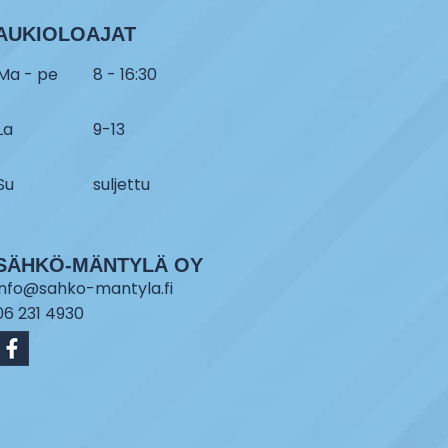
AUKIOLOAJAT
Ma - pe
8 - 16:30
La
9-13
Su
suljettu
SÄHKÖ-MÄNTYLÄ OY
info@sahko-mantyla.fi
06 231 4930