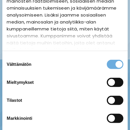
mainosten räätälöimiseen, sosiaalisen median
ominaisuuksien tukemiseen ja kävijämäärämme
analysoimiseen. Lisäksi jaamme sosiaalisen
median, mainosalan ja analytiikka-alan
Palauttaminen ›
Maksuvaihtoehdot ›
kumppaneillemme tietoja siitä, miten käytät
Tietosuojaseloste ›
Toimitustavat ja -kulut ›
sivustoamme. Kumppanimme voivat yhdistää
Asiakaspalaute ›
näitä tietoja muihin tietoihin, joita olet antanut
Tilausehdot ›
heille tai joita on kerätty, kun olet käyttänyt
heidän palvelujaan.
Suostumuksen
Välttämätön
valinta
sahko-
Lisätietoja:
mantyla.fi/info/tietosuojaseloste/
Mieltymykset
Tilastot
Markkinointi