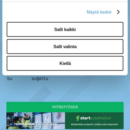
Näytä tiedot
MYYMÄLÄ
SÄHKÖ-MÄNTYLÄ OY
Salli kaikki
Kenttätie 10, 61800
info@sahko-mantyla.fi
Kauhajoki
06 231 4930
Salli valinta
AUKIOLOAJAT
Ma - pe
8 - 16:30
Kiellä
La
9-13
Su
suljettu
YHTEISTYÖSSÄ