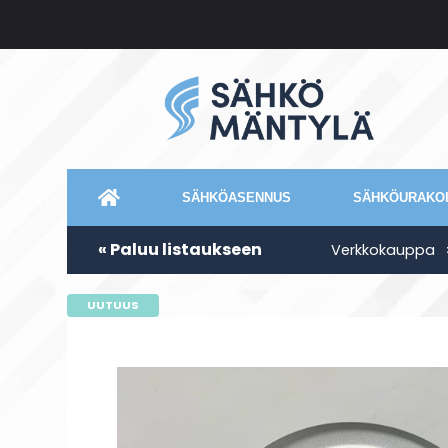
SÄHKÖASENNUS
SÄHKÖURAKOI
« Paluu listaukseen
Verkkokauppa
UUTUUS