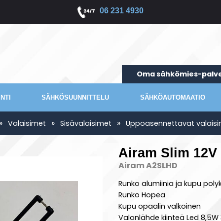
06 231 4930
Oma sähkömies-palve
NTI
SÄHKÖSUUNNITTELU
SÄHKÖAUTOMAATIO
»
»
»
Valaisimet
Sisävalaisimet
Uppoasennettavat valais
Airam Slim 12V
Airam A2SLHD
Runko alumiinia ja kupu pol
Runko Hopea
Kupu opaalin valkoinen
Valonlähde kiinteä Led 8,5W