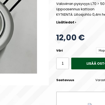
Valovirran pysyvyys L70 > 5
Uppoasennus kattoon
KYTKENTÄ: Liitosjohto 0,4m he
Lisätiedot ›
12,00 €
Väri
LISÄÄ OST
Saatavuus
Varas