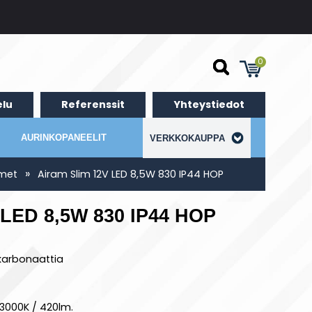
0
lu
Referenssit
Yhteystiedot
AURINKOPANEELIT
VERKKOKAUPPA
»
imet
Airam Slim 12V LED 8,5W 830 IP44 HOP
 LED 8,5W 830 IP44 HOP
ykarbonaattia
 3000K / 420lm.