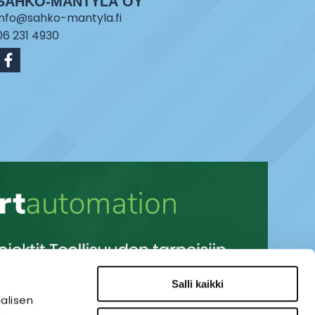
SÄHKÖ-MÄNTYLÄ OY
info@sahko-mantyla.fi
06 231 4930
Salli kaikki
alisen