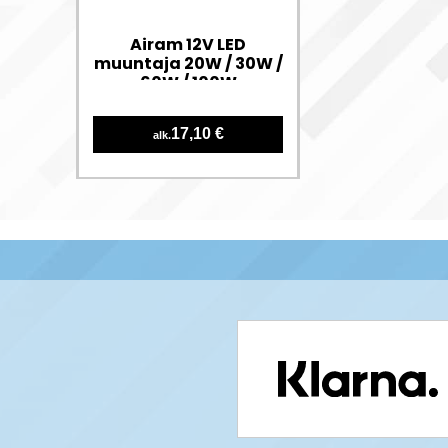
Airam 12V LED
muuntaja 20W / 30W /
60W / 100W
17,10 €
alk.