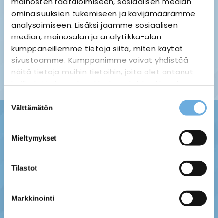
mainosten räätälöimiseen, sosiaalisen median
ominaisuuksien tukemiseen ja kävijämäärämme
analysoimiseen. Lisäksi jaamme sosiaalisen
median, mainosalan ja analytiikka-alan
Palauttaminen ›
Maksuvaihtoehdot ›
kumppaneillemme tietoja siitä, miten käytät
Tietosuojaseloste ›
Toimitustavat ja -kulut ›
sivustoamme. Kumppanimme voivat yhdistää
Asiakaspalaute ›
näitä tietoja muihin tietoihin, joita olet antanut
Tilausehdot ›
heille tai joita on kerätty, kun olet käyttänyt
heidän palvelujaan.
Suostumuksen
Välttämätön
valinta
sahko-
Lisätietoja:
mantyla.fi/info/tietosuojaseloste/
Mieltymykset
Tilastot
Markkinointi