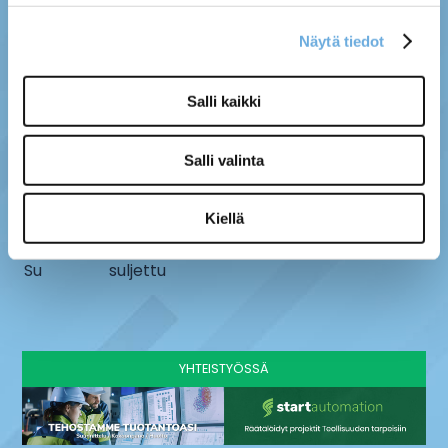
Näytä tiedot
MYYMÄLÄ
SÄHKÖ-MÄNTYLÄ OY
Salli kaikki
Kenttätie 10, 61800
info@sahko-mantyla.fi
Kauhajoki
06 231 4930
Salli valinta
AUKIOLOAJAT
Ma - pe
8 - 16:30
Kiellä
La
9-13
Su
suljettu
YHTEISTYÖSSÄ