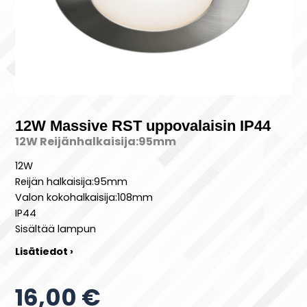
12W Massive RST uppovalaisin IP44
12W Reijänhalkaisija:95mm
12W
Reijän halkaisija:95mm
Valon kokohalkaisija:108mm
IP44
Sisältää lampun
Lisätiedot ›
16,00 €