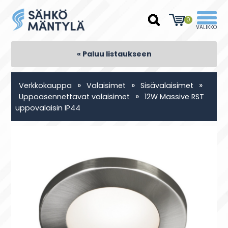
0
« Paluu listaukseen
»
»
»
Verkkokauppa
Valaisimet
Sisävalaisimet
»
Uppoasennettavat valaisimet
12W Massive RST
uppovalaisin IP44