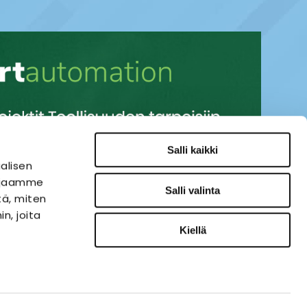
Salli kaikki
alisen
i jaamme
Salli valinta
tä, miten
n, joita
Kiellä
SÄHKÖAUTOMAATIO
VERKKOKAUPPA
ies-palvelu