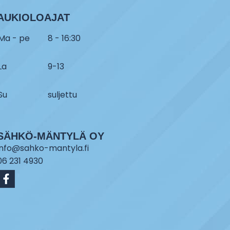
AUKIOLOAJAT
Ma - pe
8 - 16:30
La
9-13
Su
suljettu
SÄHKÖ-MÄNTYLÄ OY
info@sahko-mantyla.fi
06 231 4930