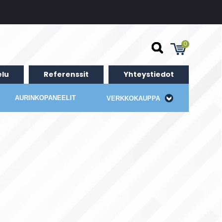
0
lu
Referenssit
Yhteystiedot
AURINKOPANEELIT
VERKKOKAUPPA