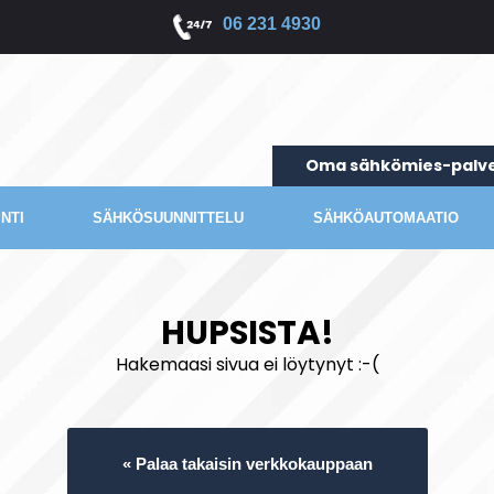
06 231 4930
Oma sähkömies-palve
NTI
SÄHKÖSUUNNITTELU
SÄHKÖAUTOMAATIO
HUPSISTA!
Hakemaasi sivua ei löytynyt :-(
« Palaa takaisin verkkokauppaan