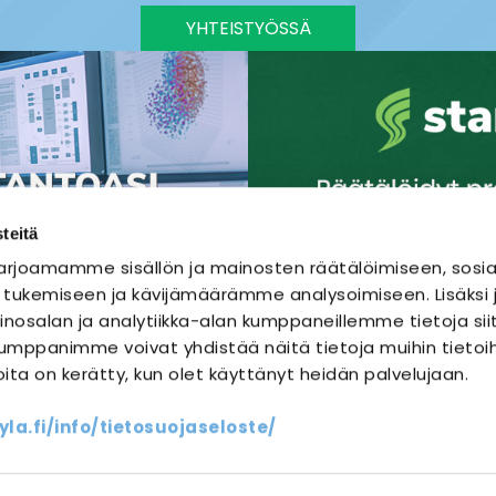
YHTEISTYÖSSÄ
teitä
rjoamamme sisällön ja mainosten räätälöimiseen, sosia
 tukemiseen ja kävijämäärämme analysoimiseen. Lisäks
nosalan ja analytiikka-alan kumppaneillemme tietoja sii
mppanimme voivat yhdistää näitä tietoja muihin tietoihi
joita on kerätty, kun olet käyttänyt heidän palvelujaan.
SÄHKÖURAKOINTI
SÄHKÖSUUNNITTELU
a.fi/info/tietosuojaseloste/
ssit
Yhteystiedot
Oma sähköm