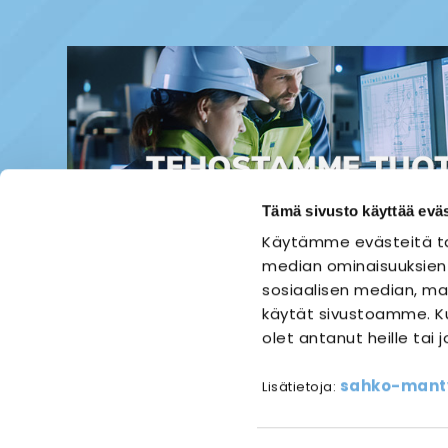
Tämä sivusto käyttää eväs
Käytämme evästeitä ta
median ominaisuuksien
sosiaalisen median, mai
käytät sivustoamme. Ku
olet antanut heille tai 
ETUSIVU
SÄHKÖASENNUS
sahko-mantyl
Lisätietoja:
Referen