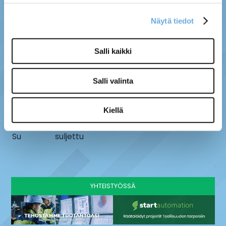
Näytä tiedot
MYYMÄLÄ
SÄHKÖ-MÄNTYLÄ OY
Salli kaikki
Kenttätie 10, 61800
info@sahko-mantyla.fi
Kauhajoki
06 231 4930
Salli valinta
AUKIOLOAJAT
Ma - pe
8 - 16:30
Kiellä
La
9-13
Su
suljettu
YHTEISTYÖSSÄ