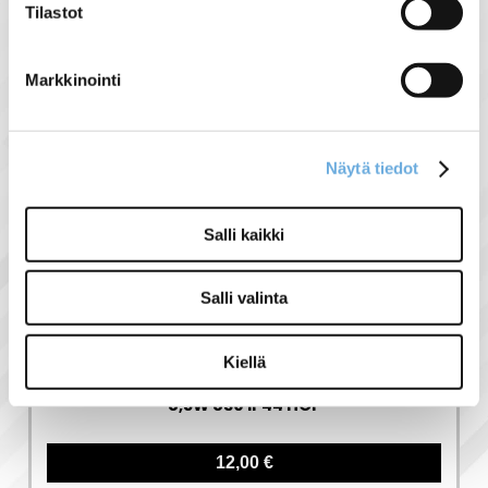
Tilastot
Liittyvät tuotteet
Markkinointi
Näytä tiedot
Salli kaikki
Salli valinta
UUTUUS
Kiellä
Airam Slim 12V LED
8,5W 830 IP44 HOP
12,00 €