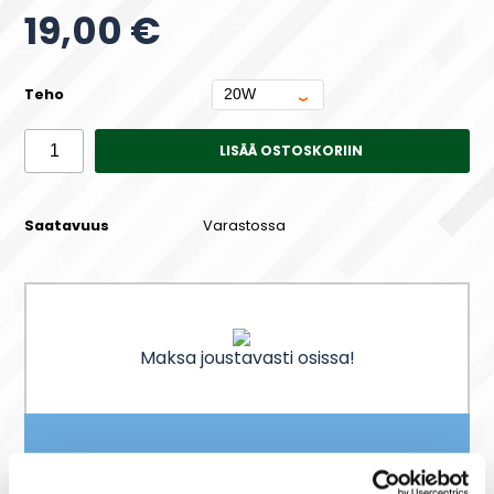
19,00 €
Teho
LISÄÄ OSTOSKORIIN
Saatavuus
Varastossa
Maksa joustavasti osissa!
Toimitusaika 2-4 päivää