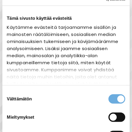
Toimituskulut alk 0 eur
Monipuoliset maksutavat
Tämä sivusto käyttää evästeitä
Käytämme evästeitä tarjoamamme sisällön ja
mainosten räätälöimiseen, sosiaalisen median
ominaisuuksien tukemiseen ja kävijämäärämme
Tuotekuvaus
analysoimiseen. Lisäksi jaamme sosiaalisen
Tasajännitelähde 12V
median, mainosalan ja analytiikka-alan
kumppaneillemme tietoja siitä, miten käytät
20W / 30W / 60W / 100W
sivustoamme. Kumppanimme voivat yhdistää
IP20 220-240V 50…60hz
näitä tietoja muihin tietoihin, joita olet antanut
Ta -15…45℃
heille tai joita on kerätty, kun olet käyttänyt
heidän palvelujaan.
Suostumuksen
Välttämätön
valinta
sahko-
Lisätietoja:
Näytä lisää tuotteita
mantyla.fi/info/tietosuojaseloste/
Mieltymykset
Muuntajat tuoteryhmästä