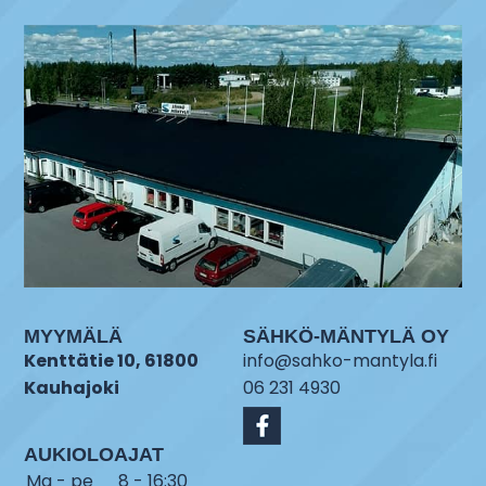
MYYMÄLÄ
SÄHKÖ-MÄNTYLÄ OY
Kenttätie 10, 61800
info@sahko-mantyla.fi
Kauhajoki
06 231 4930
AUKIOLOAJAT
Ma - pe
8 - 16:30