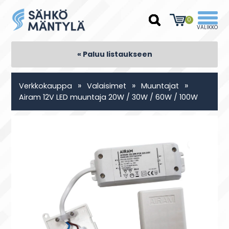
0
« Paluu listaukseen
»
»
»
Verkkokauppa
Valaisimet
Muuntajat
Airam 12V LED muuntaja 20W / 30W / 60W / 100W