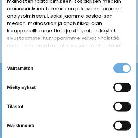
mainosten räätälöimiseen, sosiaalisen median
ominaisuuksien tukemiseen ja kävijämäärämme
analysoimiseen. Lisäksi jaamme sosiaalisen
median, mainosalan ja analytiikka-alan
Palauttaminen ›
Maksuvaihtoehdot ›
kumppaneillemme tietoja siitä, miten käytät
Tietosuojaseloste ›
Toimitustavat ja -kulut ›
sivustoamme. Kumppanimme voivat yhdistää
Asiakaspalaute ›
näitä tietoja muihin tietoihin, joita olet antanut
Tilausehdot ›
heille tai joita on kerätty, kun olet käyttänyt
heidän palvelujaan.
Suostumuksen
Välttämätön
valinta
sahko-
Lisätietoja:
mantyla.fi/info/tietosuojaseloste/
Mieltymykset
Tilastot
Markkinointi