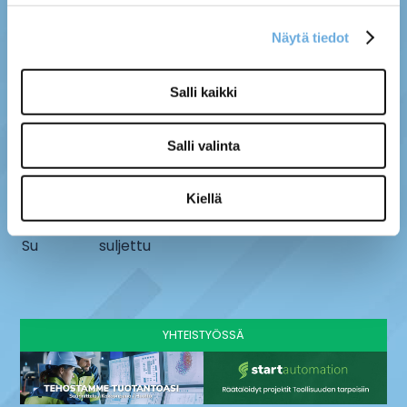
Näytä tiedot
MYYMÄLÄ
SÄHKÖ-MÄNTYLÄ OY
Salli kaikki
Kenttätie 10, 61800
info@sahko-mantyla.fi
Kauhajoki
06 231 4930
Salli valinta
AUKIOLOAJAT
Ma - pe
8 - 16:30
Kiellä
La
9-13
Su
suljettu
YHTEISTYÖSSÄ