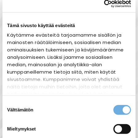
Heti varastosta
Joustavat maksutavat
Tämä sivusto käyttää evästeitä
Käytämme evästeitä tarjoamamme sisällön ja
mainosten räätälöimiseen, sosiaalisen median
Tuotekuvaus
ominaisuuksien tukemiseen ja kävijämäärämme
analysoimiseen. Lisäksi jaamme sosiaalisen
Käännettävä valonheitin, jossa LED-valot ja
median, mainosalan ja analytiikka-alan
anturitekniikka. LED-valonheitin syttyy
kumppaneillemme tietoja siitä, miten käytät
automaattisesti havaitessaan liikettä ja
sivustoamme. Kumppanimme voivat yhdistää
valaisee voimakkaasti.
näitä tietoja muihin tietoihin, joita olet antanut
Nivelletty valaisin esim. talon julkisivulle.
heille tai joita on kerätty, kun olet käyttänyt
Valaisin on nivelletty, ja sen voi suunnata eri
heidän palvelujaan.
suuntiin: ylöspäin, alaspäin ja sivuille.
Suostumuksen
Välttämätön
valinta
Tasainen ja hieno valokeila sopii hyvin esim.
sahko-
Lisätietoja:
julkisivun, pihan tai puiden valaisemiseen.
mantyla.fi/info/tietosuojaseloste/
Pitkäikäinen
Mieltymykset
Jotta LED-lamppu olisi erittäin