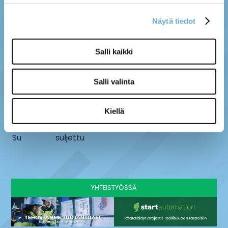
Näytä tiedot
MYYMÄLÄ
SÄHKÖ-MÄNTYLÄ OY
Salli kaikki
Kenttätie 10, 61800
info@sahko-mantyla.fi
Kauhajoki
06 231 4930
Salli valinta
AUKIOLOAJAT
Ma - pe
8 - 16:30
Kiellä
La
9-13
Su
suljettu
YHTEISTYÖSSÄ