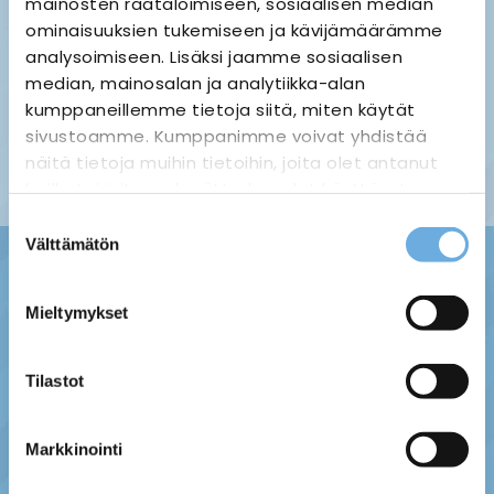
mainosten räätälöimiseen, sosiaalisen median
ominaisuuksien tukemiseen ja kävijämäärämme
analysoimiseen. Lisäksi jaamme sosiaalisen
median, mainosalan ja analytiikka-alan
Palauttaminen ›
Maksuvaihtoehdot ›
kumppaneillemme tietoja siitä, miten käytät
Tietosuojaseloste ›
Toimitustavat ja -kulut ›
sivustoamme. Kumppanimme voivat yhdistää
Asiakaspalaute ›
näitä tietoja muihin tietoihin, joita olet antanut
Tilausehdot ›
heille tai joita on kerätty, kun olet käyttänyt
heidän palvelujaan.
Suostumuksen
Välttämätön
valinta
sahko-
Lisätietoja:
mantyla.fi/info/tietosuojaseloste/
Mieltymykset
Tilastot
Markkinointi