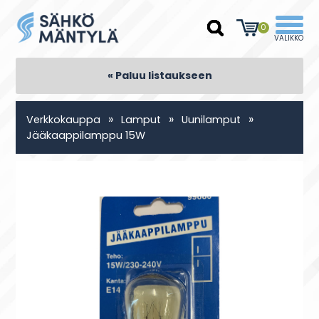
0
« Paluu listaukseen
»
»
»
Verkkokauppa
Lamput
Uunilamput
Jääkaappilamppu 15W