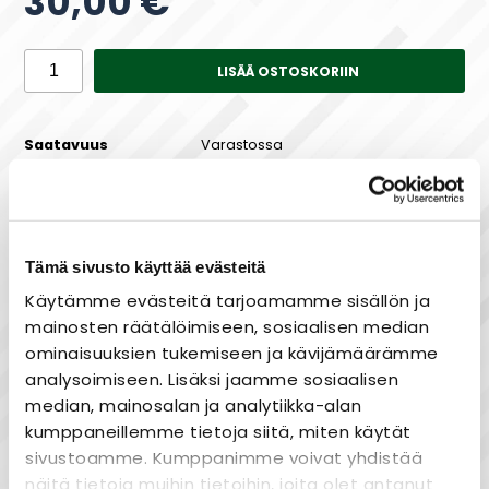
30,00 €
LISÄÄ OSTOSKORIIN
Saatavuus
Varastossa
Tämä sivusto käyttää evästeitä
Maksa joustavasti osissa!
Käytämme evästeitä tarjoamamme sisällön ja
mainosten räätälöimiseen, sosiaalisen median
ominaisuuksien tukemiseen ja kävijämäärämme
analysoimiseen. Lisäksi jaamme sosiaalisen
Nopea toimitus
median, mainosalan ja analytiikka-alan
Heti varastosta
kumppaneillemme tietoja siitä, miten käytät
Joustavat maksutavat
sivustoamme. Kumppanimme voivat yhdistää
näitä tietoja muihin tietoihin, joita olet antanut