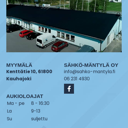
MYYMÄLÄ
SÄHKÖ-MÄNTYLÄ OY
Kenttätie 10, 61800
info@sahko-mantyla.fi
Kauhajoki
06 231 4930
AUKIOLOAJAT
Ma - pe
8 - 16:30
La
9-13
Su
suljettu