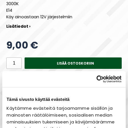
3000K
E14
Käy ainoastaan 12V järjestelmiin
Lisätiedot ›
9,00 €
LISÄÄ OSTOSKORIIN
Saatavuus
Varastossa
Tämä sivusto käyttää evästeitä
Käytämme evästeitä tarjoamamme sisällön ja
mainosten räätälöimiseen, sosiaalisen median
Maksa joustavasti osissa!
ominaisuuksien tukemiseen ja kävijämäärämme