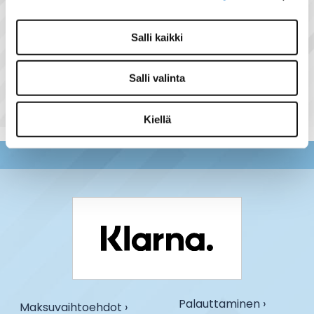
Salli kaikki
Näytä lisää tuotteita
Pienjännitelamput tuoteryhmästä
Salli valinta
Kiellä
Palauttaminen ›
Maksuvaihtoehdot ›