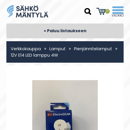
0
« Paluu listaukseen
»
»
»
Verkkokauppa
Lamput
Pienjännitelamput
12V E14 LED lamppu 4W