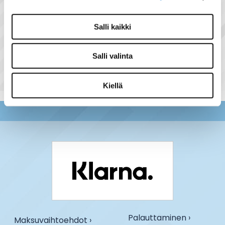
Salli kaikki
Näytä lisää tuotteita
Pienjännitelamput tuoteryhmästä
Salli valinta
Kiellä
Palauttaminen ›
Maksuvaihtoehdot ›