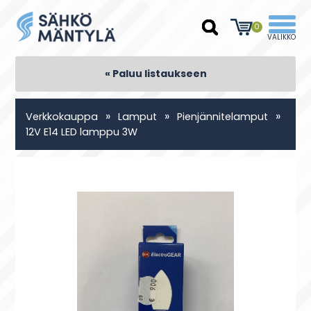
0
« Paluu listaukseen
»
»
»
Verkkokauppa
Lamput
Pienjännitelamput
12V E14 LED lamppu 3W