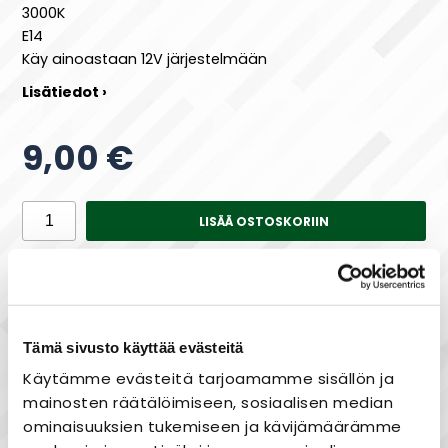
3000K
E14
Käy ainoastaan 12V järjestelmään
Lisätiedot ›
9,00 €
LISÄÄ OSTOSKORIIN
Saatavuus
Varastossa
Tämä sivusto käyttää evästeitä
Käytämme evästeitä tarjoamamme sisällön ja
mainosten räätälöimiseen, sosiaalisen median
Maksa joustavasti osissa!
ominaisuuksien tukemiseen ja kävijämäärämme