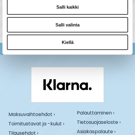
Näytä lisää tuotteita
Salli kaikki
Loisteputket tuoteryhmästä
Salli valinta
Kiellä
Palauttaminen ›
Maksuvaihtoehdot ›
Tietosuojaseloste ›
Toimitustavat ja -kulut ›
Asiakaspalaute ›
Tilausehdot ›