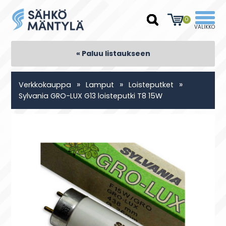
0
« Paluu listaukseen
»
»
»
Verkkokauppa
Lamput
Loisteputket
Sylvania GRO-LUX G13 loisteputki T8 15W