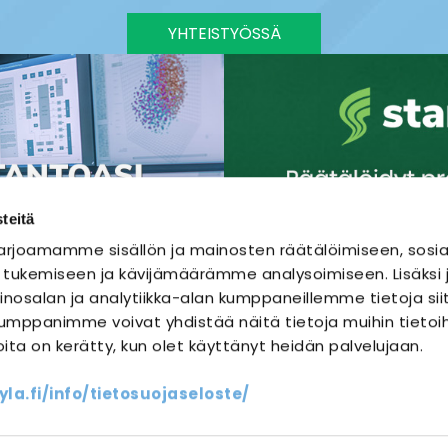
YHTEISTYÖSSÄ
teitä
rjoamamme sisällön ja mainosten räätälöimiseen, sosia
 tukemiseen ja kävijämäärämme analysoimiseen. Lisäks
nosalan ja analytiikka-alan kumppaneillemme tietoja sii
mppanimme voivat yhdistää näitä tietoja muihin tietoihi
joita on kerätty, kun olet käyttänyt heidän palvelujaan.
SÄHKÖURAKOINTI
SÄHKÖSUUNNITTELU
a.fi/info/tietosuojaseloste/
ssit
Yhteystiedot
Oma sähköm