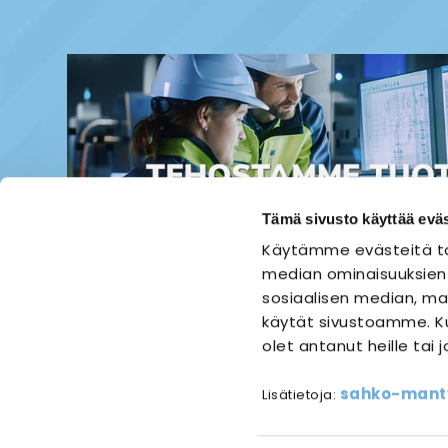
Tämä sivusto käyttää eväs
Käytämme evästeitä ta
median ominaisuuksien
sosiaalisen median, mai
käytät sivustoamme. Ku
olet antanut heille tai 
ETUSIVU
SÄHKÖASENNUS
sahko-mantyl
Lisätietoja:
Referen