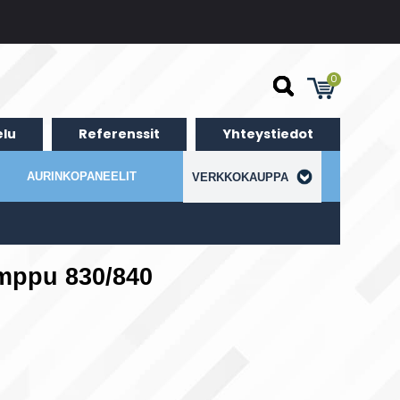
0
lu
Referenssit
Yhteystiedot
AURINKOPANEELIT
VERKKOKAUPPA
amppu 830/840