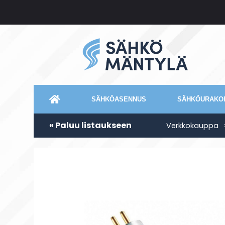
SÄHKÖASENNUS
SÄHKÖURAKOI
« Paluu listaukseen
Verkkokauppa