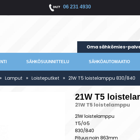
06 231 4930
Oma sähkömies-palve
NTI
SÄHKÖSUUNNITTELU
SÄHKÖAUTOMAATIO
»
»
»
Lamput
Loisteputket
21W T5 loistelamppu 830/840
21W T5 loistel
21W T5 loistelamppu
21W loistelamppu
T5/G5
830/840
Pituus:noin 863mm