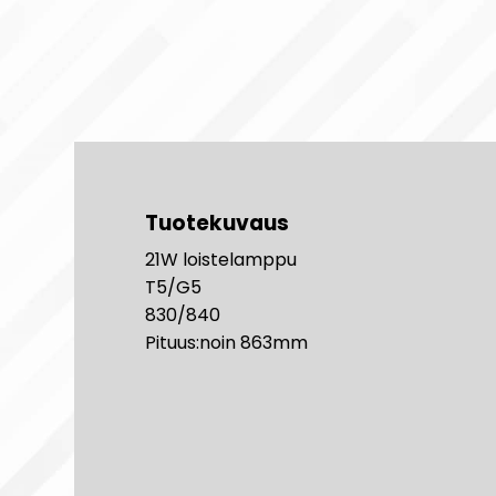
Tuotekuvaus
21W loistelamppu
T5/G5
830/840
Pituus:noin 863mm