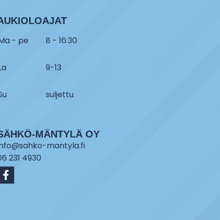
AUKIOLOAJAT
Ma - pe
8 - 16:30
La
9-13
Su
suljettu
SÄHKÖ-MÄNTYLÄ OY
info@sahko-mantyla.fi
06 231 4930