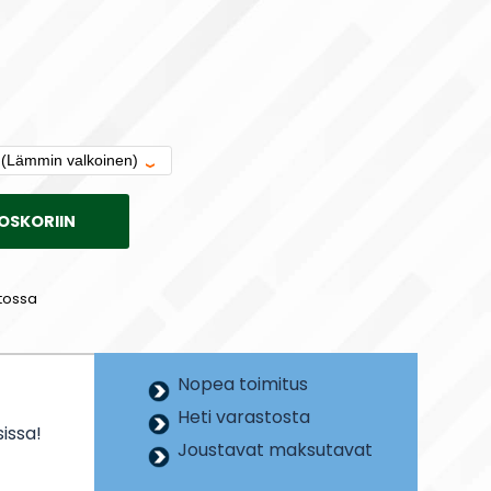
OSKORIIN
tossa
Nopea toimitus
Heti varastosta
issa!
Joustavat maksutavat