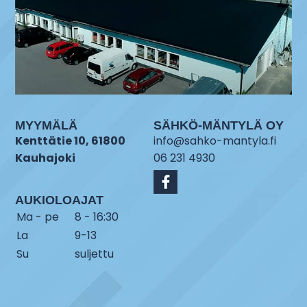
MYYMÄLÄ
SÄHKÖ-MÄNTYLÄ OY
Kenttätie 10, 61800
info@sahko-mantyla.fi
Kauhajoki
06 231 4930
AUKIOLOAJAT
Ma - pe
8 - 16:30
La
9-13
Su
suljettu