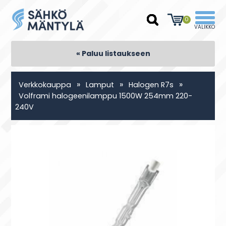
0
« Paluu listaukseen
»
»
»
Verkkokauppa
Lamput
Halogen R7s
Volframi halogeenilamppu 1500W 254mm 220-
240V