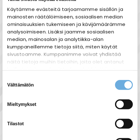
Käytämme evästeitä tarjoamamme sisällön ja
mainosten räätälöimiseen, sosiaalisen median
ominaisuuksien tukemiseen ja kävijämäärämme
analysoimiseen. Lisäksi jaamme sosiaalisen
Tuotekuvaus
median, mainosalan ja analytiikka-alan
Lamppu on halogeenilamppu, joissa on
kumppaneillemme tietoja siitä, miten käytät
kaksipäinen putkikanta. Muuntajaa ei
sivustoamme. Kumppanimme voivat yhdistää
tarvita.
näitä tietoja muihin tietoihin, joita olet antanut
Teho 1500W.
heille tai joita on kerätty, kun olet käyttänyt
1500W 230V R7S-15 -lampun värilämpötila
heidän palvelujaan.
Suostumuksen
on 3000K.
Välttämätön
valinta
sahko-
Lisätietoja:
mantyla.fi/info/tietosuojaseloste/
Tekniset tiedot
Mieltymykset
Teknologia: Halogeeni
Teho: 1500W
Tilastot
Lampun Jännite (V): 220-240
Kanta: R7s