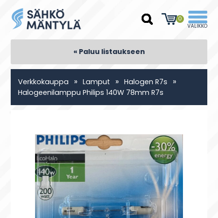
0
« Paluu listaukseen
»
»
»
Verkkokauppa
Lamput
Halogen R7s
Halogeenilamppu Philips 140W 78mm R7s