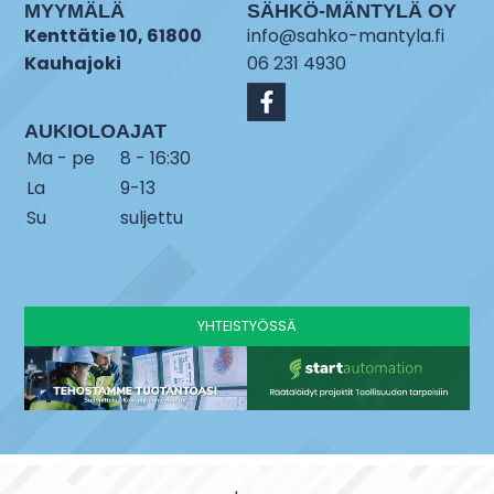
MYYMÄLÄ
SÄHKÖ-MÄNTYLÄ OY
Kenttätie 10, 61800
info@sahko-mantyla.fi
Kauhajoki
06 231 4930
AUKIOLOAJAT
Ma - pe
8 - 16:30
La
9-13
Su
suljettu
YHTEISTYÖSSÄ