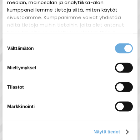
median, mainosalan ja analytiikka-alan
Nopea toimitus
kumppaneillemme tietoja siitä, miten käytät
Heti varastosta
sivustoamme. Kumppanimme voivat yhdistää
näitä tietoja muihin tietoihin, joita olet antanut
Joustavat maksutavat
heille tai joita on kerätty, kun olet käyttänyt
heidän palvelujaan.
Suostumuksen
Välttämätön
valinta
sahko-
Lisätietoja:
mantyla.fi/info/tietosuojaseloste/
Tuotekuvaus
Mieltymykset
Elexi
230W
Tilastot
R7s
118mm
2kpl polttimoita / myyntipakkaus
Markkinointi
4800 lumen
Näytä tiedot