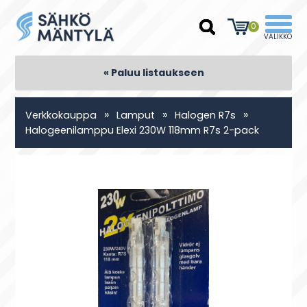
0
« Paluu listaukseen
»
»
»
Verkkokauppa
Lamput
Halogen R7s
Halogeenilamppu Elexi 230W 118mm R7s 2-pack