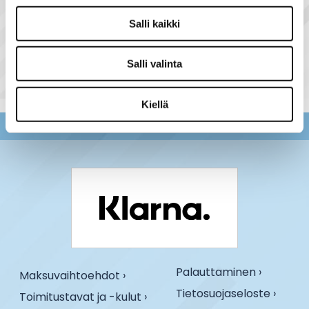
Näytä lisää tuotteita
Salli kaikki
Halogen R7s tuoteryhmästä
Salli valinta
Kiellä
Palauttaminen ›
Maksuvaihtoehdot ›
Tietosuojaseloste ›
Toimitustavat ja -kulut ›