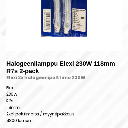
Halogeenilamppu Elexi 230W 118mm
R7s 2-pack
Elexi 2x halogeenipolttimo 230W
Elexi
230W
R7s
118mm
2kpl polttimoita / myyntipakkaus
4800 lumen