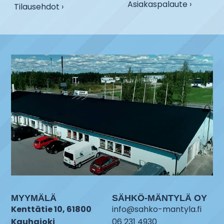
Asiakaspalaute ›
Tilausehdot ›
MYYMÄLÄ
SÄHKÖ-MÄNTYLÄ OY
Kenttätie 10, 61800
info@sahko-mantyla.fi
Kauhajoki
06 231 4930