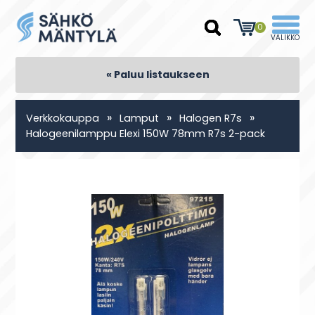
0
« Paluu listaukseen
»
»
»
Verkkokauppa
Lamput
Halogen R7s
Halogeenilamppu Elexi 150W 78mm R7s 2-pack