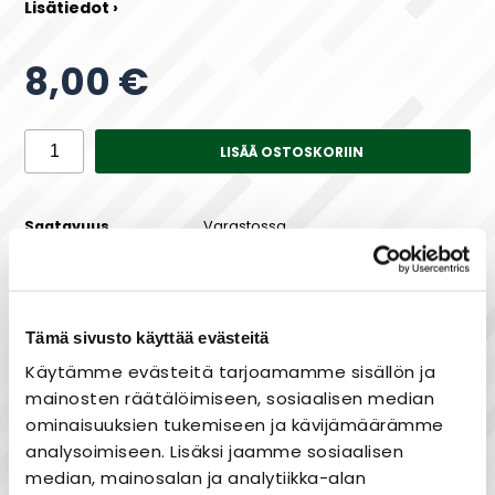
Lisätiedot ›
8,00 €
LISÄÄ OSTOSKORIIN
Saatavuus
Varastossa
Tämä sivusto käyttää evästeitä
Maksa joustavasti osissa!
Käytämme evästeitä tarjoamamme sisällön ja
mainosten räätälöimiseen, sosiaalisen median
ominaisuuksien tukemiseen ja kävijämäärämme
analysoimiseen. Lisäksi jaamme sosiaalisen
Nopea toimitus
median, mainosalan ja analytiikka-alan