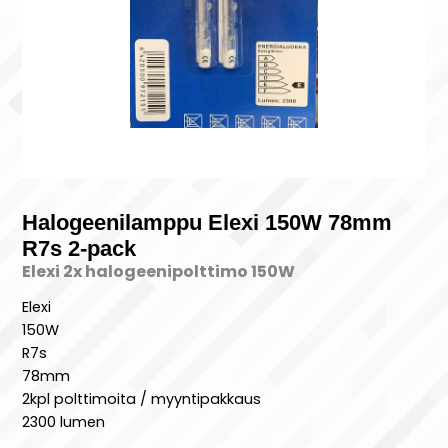
Halogeenilamppu Elexi 150W 78mm
R7s 2-pack
Elexi 2x halogeenipolttimo 150W
Elexi
150W
R7s
78mm
2kpl polttimoita / myyntipakkaus
2300 lumen