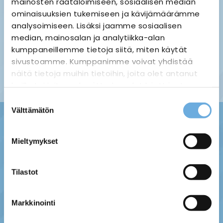
mainosten räätälöimiseen, sosiaalisen median
ominaisuuksien tukemiseen ja kävijämäärämme
analysoimiseen. Lisäksi jaamme sosiaalisen
median, mainosalan ja analytiikka-alan
Palauttaminen ›
Maksuvaihtoehdot ›
kumppaneillemme tietoja siitä, miten käytät
Tietosuojaseloste ›
Toimitustavat ja -kulut ›
sivustoamme. Kumppanimme voivat yhdistää
Asiakaspalaute ›
näitä tietoja muihin tietoihin, joita olet antanut
Tilausehdot ›
heille tai joita on kerätty, kun olet käyttänyt
heidän palvelujaan.
Suostumuksen
Välttämätön
valinta
sahko-
Lisätietoja:
mantyla.fi/info/tietosuojaseloste/
Mieltymykset
Tilastot
Markkinointi