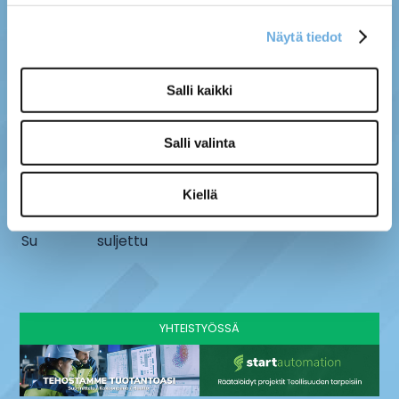
Näytä tiedot
MYYMÄLÄ
SÄHKÖ-MÄNTYLÄ OY
Salli kaikki
Kenttätie 10, 61800
info@sahko-mantyla.fi
Kauhajoki
06 231 4930
Salli valinta
AUKIOLOAJAT
Ma - pe
8 - 16:30
Kiellä
La
9-13
Su
suljettu
YHTEISTYÖSSÄ