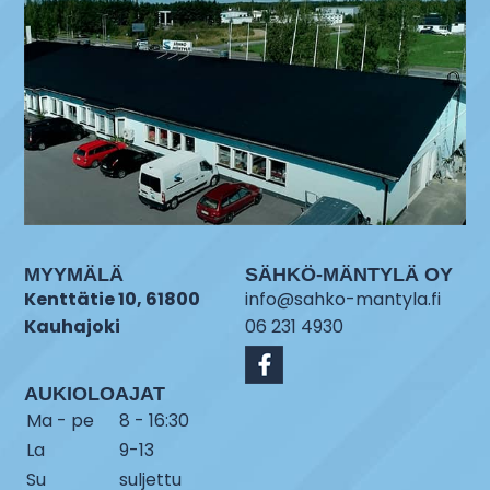
MYYMÄLÄ
SÄHKÖ-MÄNTYLÄ OY
Kenttätie 10, 61800
info@sahko-mantyla.fi
Kauhajoki
06 231 4930
AUKIOLOAJAT
Ma - pe
8 - 16:30
La
9-13
Su
suljettu