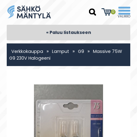
0
« Paluu listaukseen
»
»
»
Verkkokauppa
Lamput
G9
Massive 75W
G9 230V Halogeeni