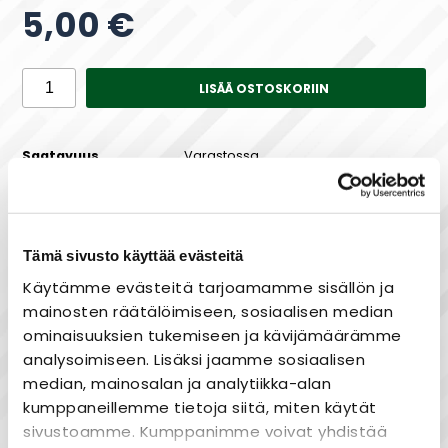
5,00 €
LISÄÄ OSTOSKORIIN
Saatavuus
Varastossa
Tämä sivusto käyttää evästeitä
Maksa joustavasti osissa!
Käytämme evästeitä tarjoamamme sisällön ja
mainosten räätälöimiseen, sosiaalisen median
ominaisuuksien tukemiseen ja kävijämäärämme
analysoimiseen. Lisäksi jaamme sosiaalisen
Nopea toimitus
median, mainosalan ja analytiikka-alan
Heti varastosta
kumppaneillemme tietoja siitä, miten käytät
sivustoamme. Kumppanimme voivat yhdistää
Joustavat maksutavat