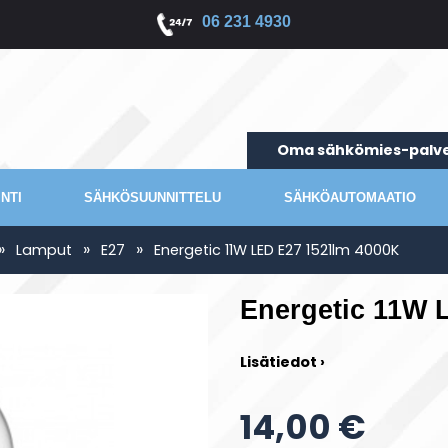
06 231 4930
Oma sähkömies-palve
NTI
SÄHKÖSUUNNITTELU
SÄHKÖAUTOMAATIO
»
»
»
Lamput
E27
Energetic 11W LED E27 1521lm 4000K
Energetic 11W 
Lisätiedot ›
14,00 €