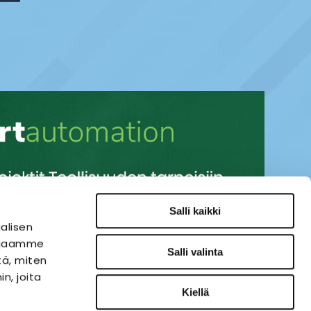
Salli kaikki
alisen
i jaamme
Salli valinta
tä, miten
n, joita
Kiellä
SÄHKÖAUTOMAATIO
VERKKOKAUPPA