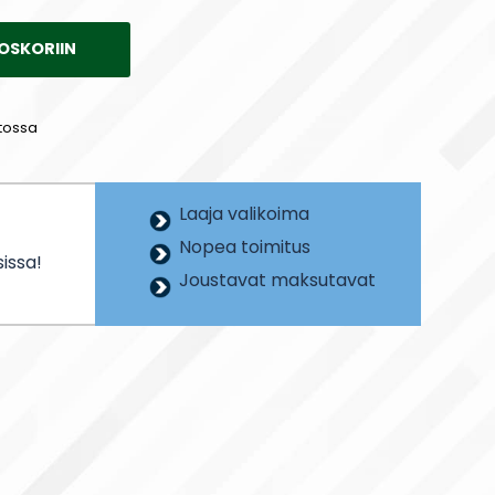
OSKORIIN
tossa
Laaja valikoima
Nopea toimitus
issa!
Joustavat maksutavat