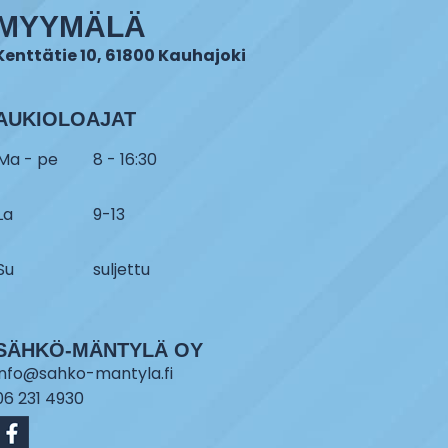
MYYMÄLÄ
Kenttätie 10, 61800 Kauhajoki
AUKIOLOAJAT
Ma - pe
8 - 16:30
La
9-13
Su
suljettu
SÄHKÖ-MÄNTYLÄ OY
info@sahko-mantyla.fi
06 231 4930