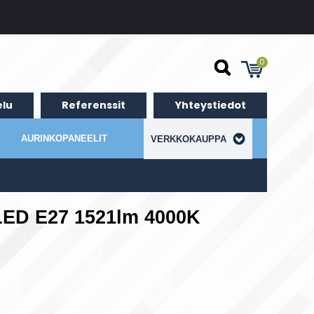
0
lu
Referenssit
Yhteystiedot
AURINKOPANEELIT
VERKKOKAUPPA
LED E27 1521lm 4000K