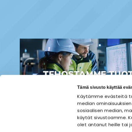
Tämä sivusto käyttää eväs
Käytämme evästeitä ta
median ominaisuuksien
sosiaalisen median, mai
käytät sivustoamme. Ku
olet antanut heille tai 
ETUSIVU
SÄHKÖASENNUS