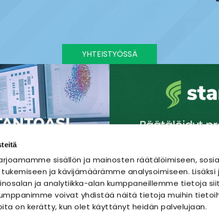
YHTEISTYÖSSÄ
teitä
rjoamamme sisällön ja mainosten räätälöimiseen, sosia
 tukemiseen ja kävijämäärämme analysoimiseen. Lisäks
nosalan ja analytiikka-alan kumppaneillemme tietoja sii
mppanimme voivat yhdistää näitä tietoja muihin tietoihi
joita on kerätty, kun olet käyttänyt heidän palvelujaan.
SÄHKÖURAKOINTI
SÄHKÖSUUNNITTELU