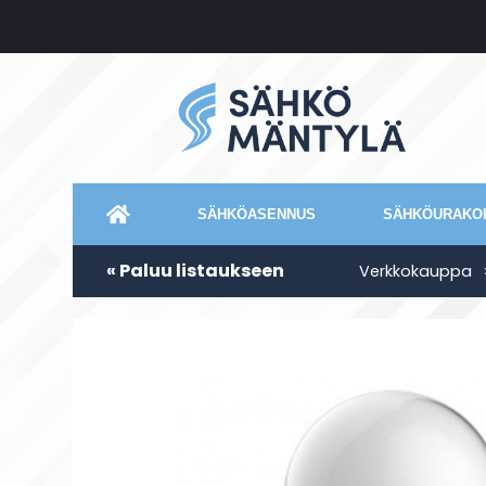
SÄHKÖASENNUS
SÄHKÖURAKOI
« Paluu listaukseen
Verkkokauppa