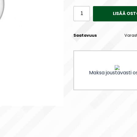
LISÄÄ OST
Saatavuus
Varas
Maksa joustavasti os