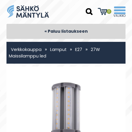
0
« Paluu listaukseen
»
»
»
Verkkokauppa
Lamput
E27
27W
Maissilamppu led