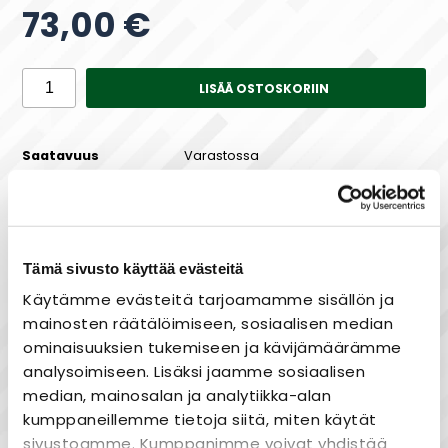
73,00 €
LISÄÄ OSTOSKORIIN
Saatavuus
Varastossa
Tämä sivusto käyttää evästeitä
Maksa joustavasti osissa!
Käytämme evästeitä tarjoamamme sisällön ja
mainosten räätälöimiseen, sosiaalisen median
ominaisuuksien tukemiseen ja kävijämäärämme
analysoimiseen. Lisäksi jaamme sosiaalisen
Nopea toimitus
median, mainosalan ja analytiikka-alan
Heti varastosta
kumppaneillemme tietoja siitä, miten käytät
Joustavat maksutavat
sivustoamme. Kumppanimme voivat yhdistää