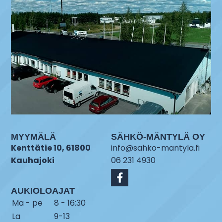
MYYMÄLÄ
SÄHKÖ-MÄNTYLÄ OY
Kenttätie 10, 61800
info@sahko-mantyla.fi
Kauhajoki
06 231 4930
AUKIOLOAJAT
Ma - pe
8 - 16:30
La
9-13