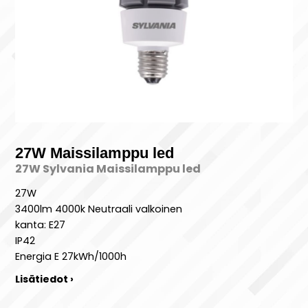
27W Maissilamppu led
27W Sylvania Maissilamppu led
27W
3400lm 4000k Neutraali valkoinen
kanta: E27
IP42
Energia E 27kWh/1000h
Lisätiedot ›