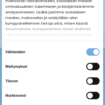
mainosten räätälöimiseen, sosiaalisen median
ominaisuuksien tukemiseen ja kävijämäärämme
analysoimiseen. Lisäksi jaamme sosiaalisen
median, mainosalan ja analytiikka-alan
Palauttaminen ›
Maksuvaihtoehdot ›
kumppaneillemme tietoja siitä, miten käytät
Tietosuojaseloste ›
Toimitustavat ja -kulut ›
sivustoamme. Kumppanimme voivat yhdistää
Asiakaspalaute ›
näitä tietoja muihin tietoihin, joita olet antanut
Tilausehdot ›
heille tai joita on kerätty, kun olet käyttänyt
heidän palvelujaan.
Suostumuksen
Välttämätön
valinta
sahko-
Lisätietoja:
mantyla.fi/info/tietosuojaseloste/
Mieltymykset
Tilastot
Markkinointi