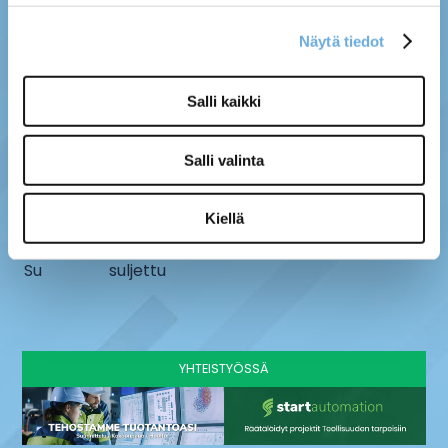
Näytä tiedot
MYYMÄLÄ
SÄHKÖ-MÄNTYLÄ OY
Salli kaikki
Kenttätie 10, 61800
info@sahko-mantyla.fi
Kauhajoki
06 231 4930
Salli valinta
AUKIOLOAJAT
Ma - pe
8 - 16:30
Kiellä
La
9-13
Su
suljettu
YHTEISTYÖSSÄ