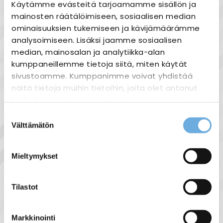
Käytämme evästeitä tarjoamamme sisällön ja
Joustavat maksutavat
mainosten räätälöimiseen, sosiaalisen median
ominaisuuksien tukemiseen ja kävijämäärämme
analysoimiseen. Lisäksi jaamme sosiaalisen
median, mainosalan ja analytiikka-alan
kumppaneillemme tietoja siitä, miten käytät
Tuotekuvaus
sivustoamme. Kumppanimme voivat yhdistää
Tämä kätevästi liikuteltava öljylämmitin on
näitä tietoja muihin tietoihin, joita olet antanut
energiaa säästävä ja turvallinen. Sen
heille tai joita on kerätty, kun olet käyttänyt
säädettävässä termostaatissa on kolme
heidän palvelujaan.
Suostumuksen
tehoaluetta. Jos lämmittimen lämpötila
Välttämätön
valinta
nousee liian korkeaksi, ylikuumenemissuoja
sahko-
Lisätietoja:
katkaisee laitteesta virran.
mantyla.fi/info/tietosuojaseloste/
Ominaisuudet:
Mieltymykset
tyylikäs muotoilu
Tilastot
lämmityskapasiteetti 2000 W
jalka-asennus pyörillä
220-240 V, 50 Hz
Markkinointi