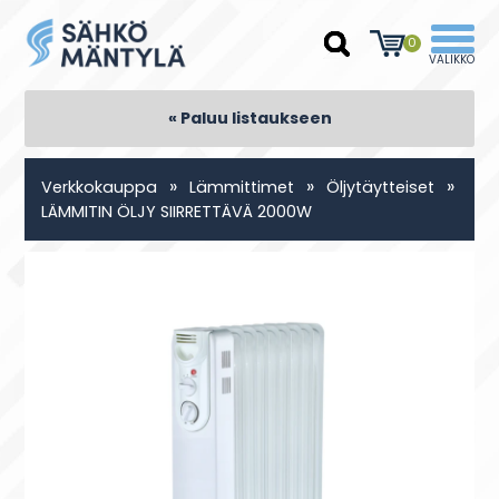
0
« Paluu listaukseen
»
»
»
Verkkokauppa
Lämmittimet
Öljytäytteiset
LÄMMITIN ÖLJY SIIRRETTÄVÄ 2000W