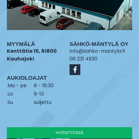
MYYMÄLÄ
SÄHKÖ-MÄNTYLÄ OY
Kenttätie 10, 61800
info@sahko-mantyla.fi
Kauhajoki
06 231 4930
AUKIOLOAJAT
Ma - pe
8 - 16:30
La
9-13
Su
suljettu
YHTEISTYÖSSÄ