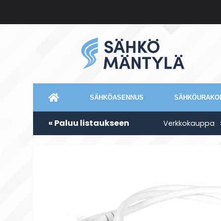
SÄHKÖASENNUS
SÄHKÖURAKOI
« Paluu listaukseen
Verkkokauppa