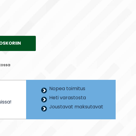
OSKORIIN
tossa
Nopea toimitus
Heti varastosta
issa!
Joustavat maksutavat