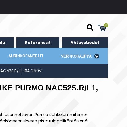
0
lu
Referenssit
Yhteystiedot
AURINKOPANEELIT
VERKKOKAUPPA
C52S.R/L1, 16A 250V
KE PURMO NAC52S.R/L1,
eästi asennettavan Purmo sähkölämmittimen
 sähköasennukseen pistotulppaliitäntäisenä