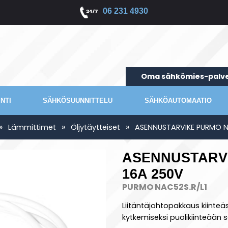
06 231 4930
Oma sähkömies-palve
NTI
SÄHKÖSUUNNITTELU
SÄHKÖAUTOMAATIO
»
»
»
Lämmittimet
Öljytäytteiset
ASENNUSTARVIKE PURMO NA
ASENNUSTARVI
16A 250V
PURMO NAC52S.R/L1
Liitäntäjohtopakkaus kiint
kytkemiseksi puolikiinteään