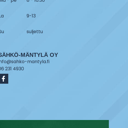
Ma - pe
8 - 16:30
La
9-13
Su
suljettu
SÄHKÖ-MÄNTYLÄ OY
info@sahko-mantyla.fi
06 231 4930