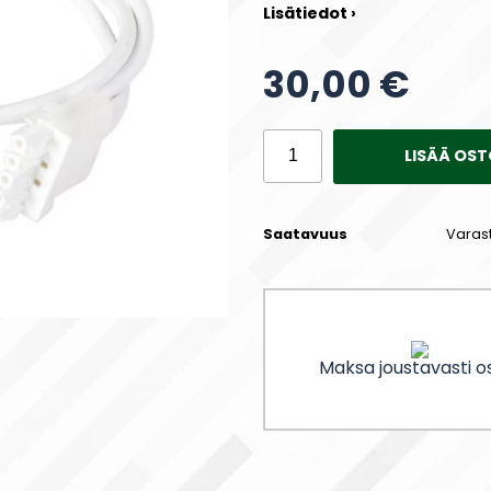
Lisätiedot ›
30,00 €
LISÄÄ OST
Saatavuus
Varas
Maksa joustavasti os