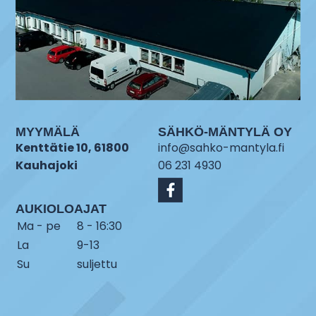
MYYMÄLÄ
SÄHKÖ-MÄNTYLÄ OY
Kenttätie 10, 61800
info@sahko-mantyla.fi
Kauhajoki
06 231 4930
AUKIOLOAJAT
Ma - pe
8 - 16:30
La
9-13
Su
suljettu