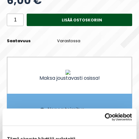
6,00 €
LISÄÄ OSTOSKORIIN
Saatavuus
Varastossa
Maksa joustavasti osissa!
Nopea toimitus
Heti varastosta
Joustavat maksutavat
Tämä sivusto käyttää evästeitä