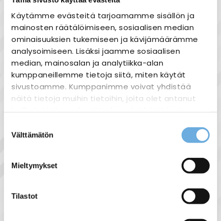
Käytämme evästeitä tarjoamamme sisällön ja
mainosten räätälöimiseen, sosiaalisen median
ominaisuuksien tukemiseen ja kävijämäärämme
Tuotekuvaus
analysoimiseen. Lisäksi jaamme sosiaalisen
UPONOR SMATRIX PEITEKEHYS T-X A-1XX
median, mainosalan ja analytiikka-alan
RAL9016
kumppaneillemme tietoja siitä, miten käytät
sivustoamme. Kumppanimme voivat yhdistää
näitä tietoja muihin tietoihin, joita olet antanut
heille tai joita on kerätty, kun olet käyttänyt
heidän palvelujaan.
Suostumuksen
Näytä lisää tuotteita
Välttämätön
valinta
Muut lämmittimet tuoteryhmästä
sahko-
Lisätietoja:
mantyla.fi/info/tietosuojaseloste/
Mieltymykset
Liittyvät tuotteet
Tilastot