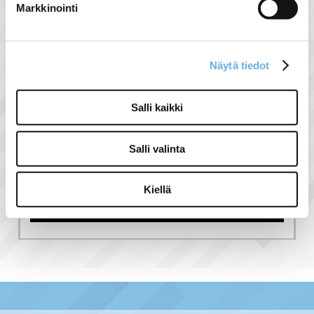
Markkinointi
Näytä tiedot
Salli kaikki
TERMOSTAATTI
Salli valinta
UPONOR T-145
SMATRIX
Kiellä
39,00 €