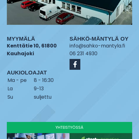
MYYMÄLÄ
SÄHKÖ-MÄNTYLÄ OY
Kenttätie 10, 61800
info@sahko-mantyla.fi
Kauhajoki
06 231 4930
AUKIOLOAJAT
Ma - pe
8 - 16:30
La
9-13
Su
suljettu
YHTEISTYÖSSÄ