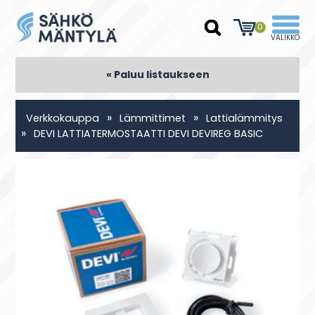
0
« Paluu listaukseen
»
»
Verkkokauppa
Lämmittimet
Lattialämmitys
»
DEVI LATTIATERMOSTAATTI DEVI DEVIREG BASIC