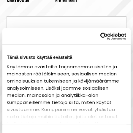
Saatavuus
Varastossa
Maksa joustavasti osissa!
Tämä sivusto käyttää evästeitä
Nopea toimitus
Käytämme evästeitä tarjoamamme sisällön ja
mainosten räätälöimiseen, sosiaalisen median
Heti varastosta
ominaisuuksien tukemiseen ja kävijämäärämme
Joustavat maksutavat
analysoimiseen. Lisäksi jaamme sosiaalisen
median, mainosalan ja analytiikka-alan
kumppaneillemme tietoja siitä, miten käytät
sivustoamme. Kumppanimme voivat yhdistää
näitä tietoja muihin tietoihin, joita olet antanut
Tuotekuvaus
heille tai joita on kerätty, kun olet käyttänyt
DEVIreg™ Basic
on intuitiivinen ja
heidän palvelujaan.
Suostumuksen