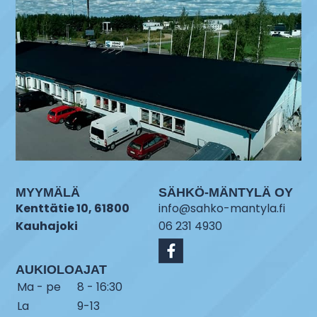
MYYMÄLÄ
SÄHKÖ-MÄNTYLÄ OY
Kenttätie 10, 61800
info@sahko-mantyla.fi
Kauhajoki
06 231 4930
AUKIOLOAJAT
Ma - pe
8 - 16:30
La
9-13