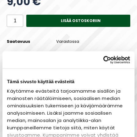
9,00 €
LISÄÄ OSTOSKORIIN
Saatavuus
Varastossa
Maksa joustavasti osissa!
Tämä sivusto käyttää evästeitä
Käytämme evästeitä tarjoamamme sisällön ja
mainosten räätälöimiseen, sosiaalisen median
ominaisuuksien tukemiseen ja kävijämäärämme
Laaja valikoima
analysoimiseen. Lisäksi jaamme sosiaalisen
Nopea toimitus
median, mainosalan ja analytiikka-alan
Joustavat maksutavat
kumppaneillemme tietoja siitä, miten käytät
sivustoamme. Kumppanimme voivat yhdistää