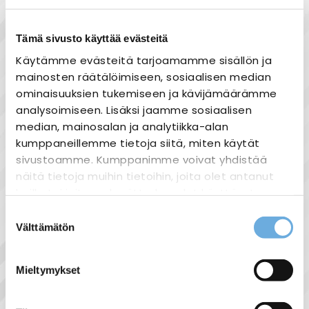
Nopea toimitus
Heti varastosta
Tämä sivusto käyttää evästeitä
Joustavat maksutavat
Käytämme evästeitä tarjoamamme sisällön ja
mainosten räätälöimiseen, sosiaalisen median
ominaisuuksien tukemiseen ja kävijämäärämme
analysoimiseen. Lisäksi jaamme sosiaalisen
median, mainosalan ja analytiikka-alan
Tuotekuvaus
kumppaneillemme tietoja siitä, miten käytät
sivustoamme. Kumppanimme voivat yhdistää
Käytettäväksi väyläjärjestelmissä (EIB -
näitä tietoja muihin tietoihin, joita olet antanut
European Installaton Bus/KNX - Konnex) ja
heille tai joita on kerätty, kun olet käyttänyt
ICA-kaapelina tehonsyöttöasennuksissa.
heidän palvelujaan.
Asennus rappaukseen tai sen päälle, jopa
Suostumuksen
Välttämätön
kosteisiin ja märkiin tiloihin. Ei hyväksytty
valinta
sahko-
Lisätietoja:
käytettäväksi sähkösyöttöön eikä
mantyla.fi/info/tietosuojaseloste/
maakaapeliasennukseen.
Mieltymykset
Palokäyttäytymisluokka: ECA
Rakenne