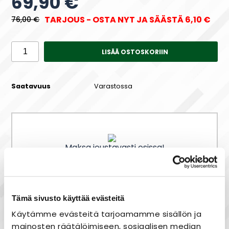
69,90 €
TARJOUS - OSTA NYT JA SÄÄSTÄ 6,10 €
76,00 €
LISÄÄ OSTOSKORIIN
Saatavuus
Varastossa
Maksa joustavasti osissa!
Nopea toimitus
Tämä sivusto käyttää evästeitä
Käytämme evästeitä tarjoamamme sisällön ja
Heti varastosta
mainosten räätälöimiseen, sosiaalisen median