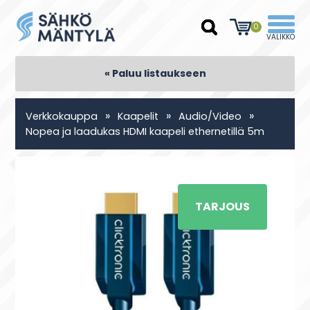
0
« Paluu listaukseen
»
»
»
Verkkokauppa
Kaapelit
Audio/Video
Nopea ja laadukas HDMI kaapeli ethernetillä 5m
TARJOUS