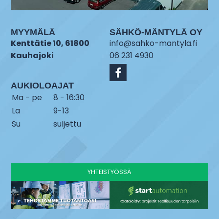
MYYMÄLÄ
SÄHKÖ-MÄNTYLÄ OY
Kenttätie 10, 61800
info@sahko-mantyla.fi
Kauhajoki
06 231 4930
AUKIOLOAJAT
Ma - pe
8 - 16:30
La
9-13
Su
suljettu
YHTEISTYÖSSÄ