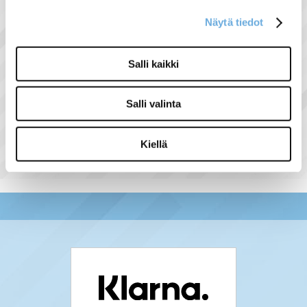
- 24 karaatin kullatut kontaktipinnat
minimoivat siirtovastuksen
Näytä tiedot
Salli kaikki
Näytä lisää tuotteita
Salli valinta
Audio/Video tuoteryhmästä
Kiellä