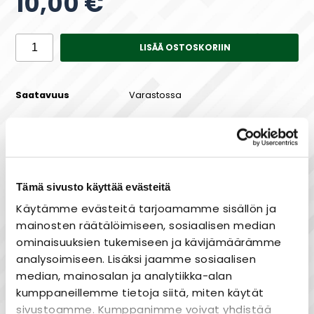
10,00 €
LISÄÄ OSTOSKORIIN
Saatavuus
Varastossa
Maksa joustavasti osissa!
Tämä sivusto käyttää evästeitä
Käytämme evästeitä tarjoamamme sisällön ja
mainosten räätälöimiseen, sosiaalisen median
ominaisuuksien tukemiseen ja kävijämäärämme
Laaja valikoima
analysoimiseen. Lisäksi jaamme sosiaalisen
Nopea toimitus
median, mainosalan ja analytiikka-alan
Joustavat maksutavat
kumppaneillemme tietoja siitä, miten käytät
sivustoamme. Kumppanimme voivat yhdistää