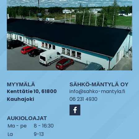
MYYMÄLÄ
SÄHKÖ-MÄNTYLÄ OY
Kenttätie 10, 61800
info@sahko-mantyla.fi
Kauhajoki
06 231 4930
AUKIOLOAJAT
Ma - pe
8 - 16:30
La
9-13