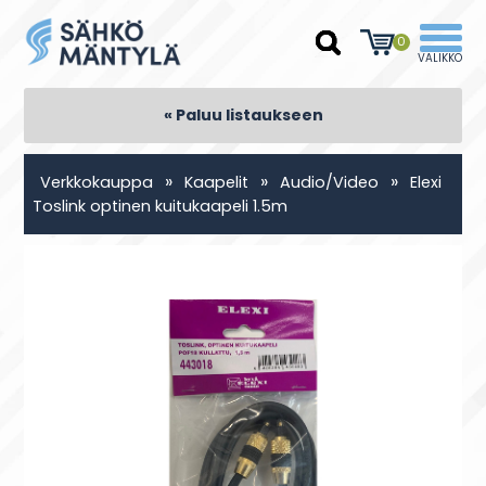
0
« Paluu listaukseen
»
»
»
Verkkokauppa
Kaapelit
Audio/Video
Elexi
Toslink optinen kuitukaapeli 1.5m