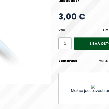
Lisätiedot ›
3,00 €
Väri
LISÄÄ OST
Saatavuus
Varas
Maksa joustavasti os