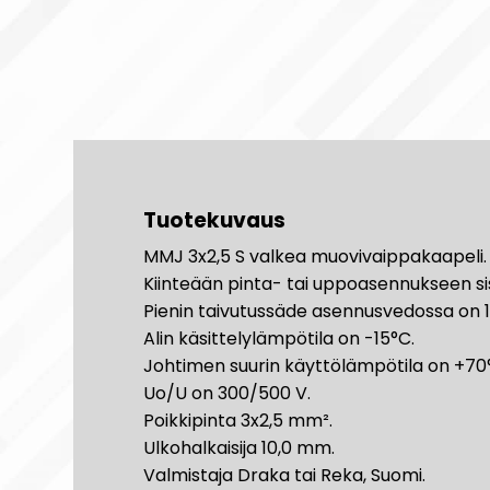
Tuotekuvaus
MMJ 3x2,5 S valkea muovivaippakaapeli.
Kiinteään pinta- tai uppoasennukseen sisä
Pienin taivutussäde asennusvedossa on 1
Alin käsittelylämpötila on -15°C.
Johtimen suurin käyttölämpötila on +70
Uo/U on 300/500 V.
Poikkipinta 3x2,5 mm².
Ulkohalkaisija 10,0 mm.
Valmistaja Draka tai Reka, Suomi.