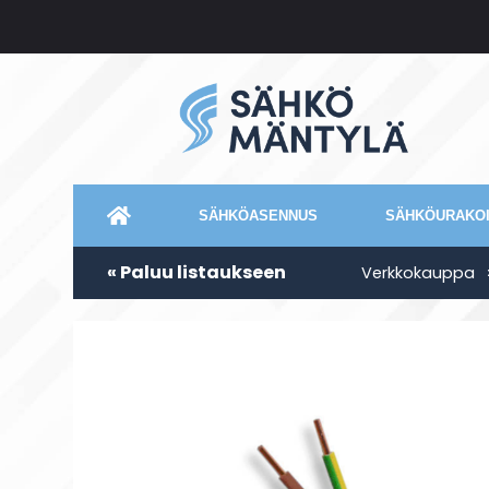
SÄHKÖASENNUS
SÄHKÖURAKOI
« Paluu listaukseen
Verkkokauppa