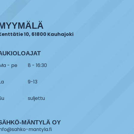
MYYMÄLÄ
Kenttätie 10, 61800 Kauhajoki
AUKIOLOAJAT
Ma - pe
8 - 16:30
La
9-13
Su
suljettu
SÄHKÖ-MÄNTYLÄ OY
info@sahko-mantyla.fi