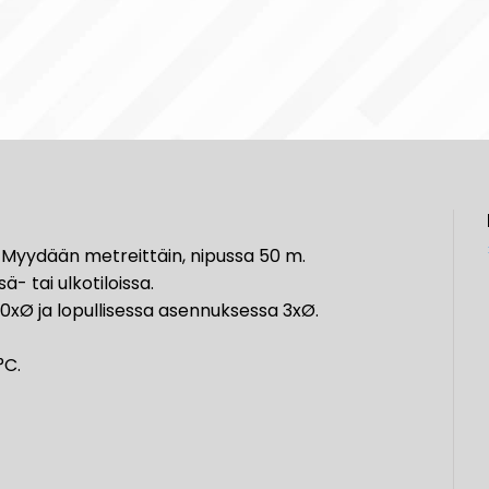
 Myydään metreittäin, nipussa 50 m.
- tai ulkotiloissa.
0xØ ja lopullisessa asennuksessa 3xØ.
°C.