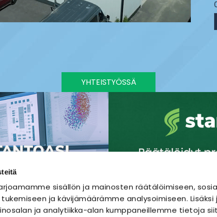
YHTEISTYÖSSÄ
teitä
rjoamamme sisällön ja mainosten räätälöimiseen, sosia
 tukemiseen ja kävijämäärämme analysoimiseen. Lisäks
nosalan ja analytiikka-alan kumppaneillemme tietoja sii