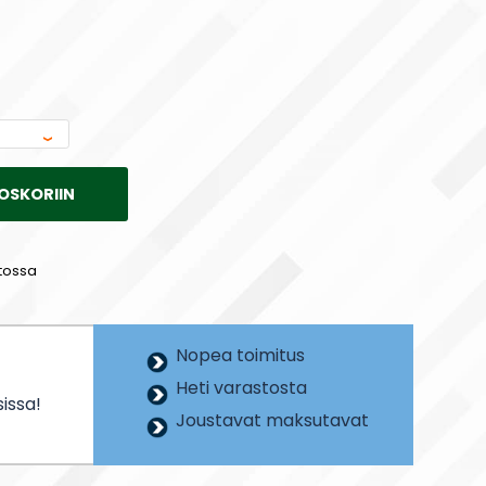
OSKORIIN
tossa
Nopea toimitus
Heti varastosta
issa!
Joustavat maksutavat