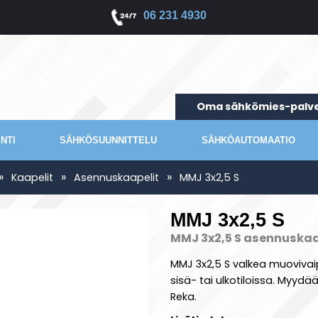
06 231 4930
Oma sähkömies-palve
NTI
SÄHKÖSUUNNITTELU
SÄHKÖAUTOMAATIO
»
»
»
Kaapelit
Asennuskaapelit
MMJ 3x2,5 S
MMJ 3x2,5 S
MMJ 3x2,5 S asennuskaa
MMJ 3x2,5 S valkea muovivai
sisä- tai ulkotiloissa. Myydä
Reka.