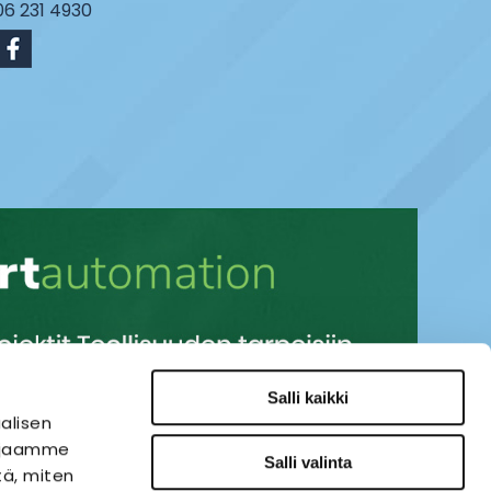
06 231 4930
Salli kaikki
alisen
i jaamme
Salli valinta
tä, miten