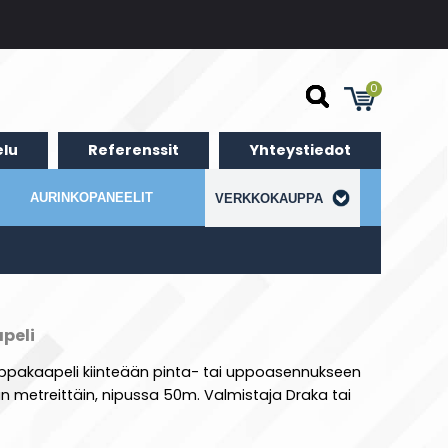
0
lu
Referenssit
Yhteystiedot
AURINKOPANEELIT
VERKKOKAUPPA
peli
ppakaapeli kiinteään pinta- tai uppoasennukseen
än metreittäin, nipussa 50m. Valmistaja Draka tai