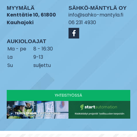
MYYMÄLÄ
SÄHKÖ-MÄNTYLÄ OY
Kenttätie 10, 61800
info@sahko-mantyla.fi
Kauhajoki
06 231 4930
AUKIOLOAJAT
Ma - pe
8 - 16:30
La
9-13
Su
suljettu
YHTEISTYÖSSÄ