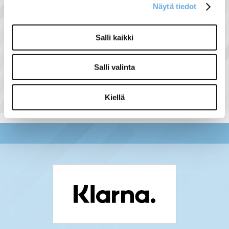
Näytä tiedot
Salli kaikki
Näytä lisää tuotteita
Salli valinta
Asennuskaapelit tuoteryhmästä
Kiellä