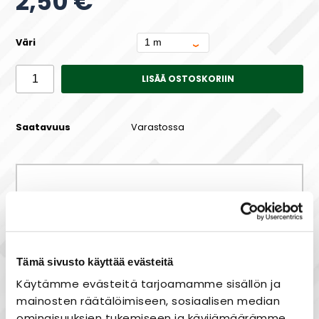
2,50 €
Väri
LISÄÄ OSTOSKORIIN
Saatavuus
Varastossa
Maksa joustavasti osissa!
Tämä sivusto käyttää evästeitä
Käytämme evästeitä tarjoamamme sisällön ja
Nopea toimitus
mainosten räätälöimiseen, sosiaalisen median
Heti varastosta
ominaisuuksien tukemiseen ja kävijämäärämme