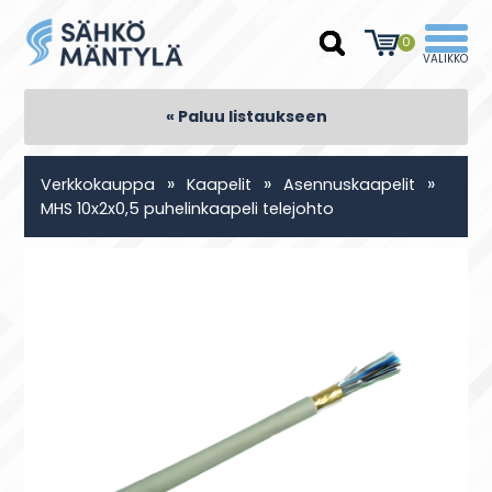
0
« Paluu listaukseen
»
»
»
Verkkokauppa
Kaapelit
Asennuskaapelit
MHS 10x2x0,5 puhelinkaapeli telejohto