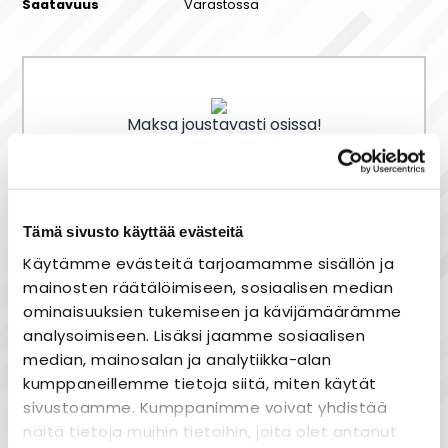
Saatavuus
Varastossa
Maksa joustavasti osissa!
Nopea toimitus
Tämä sivusto käyttää evästeitä
Heti varastosta
Käytämme evästeitä tarjoamamme sisällön ja
Joustavat maksutavat
mainosten räätälöimiseen, sosiaalisen median
ominaisuuksien tukemiseen ja kävijämäärämme
analysoimiseen. Lisäksi jaamme sosiaalisen
median, mainosalan ja analytiikka-alan
kumppaneillemme tietoja siitä, miten käytät
Tuotekuvaus
sivustoamme. Kumppanimme voivat yhdistää
näitä tietoja muihin tietoihin, joita olet antanut
TELEKAAPELI-HF SISÄ