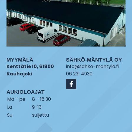
MYYMÄLÄ
SÄHKÖ-MÄNTYLÄ OY
Kenttätie 10, 61800
info@sahko-mantyla.fi
Kauhajoki
06 231 4930
AUKIOLOAJAT
Ma - pe
8 - 16:30
La
9-13
Su
suljettu