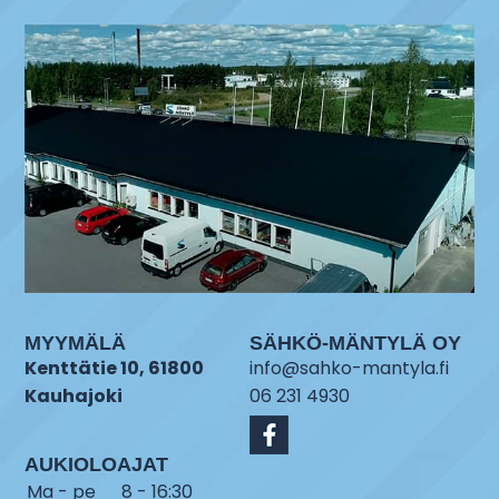
MYYMÄLÄ
SÄHKÖ-MÄNTYLÄ OY
Kenttätie 10, 61800
info@sahko-mantyla.fi
Kauhajoki
06 231 4930
AUKIOLOAJAT
Ma - pe
8 - 16:30