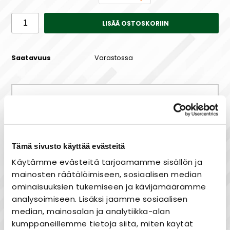
LISÄÄ OSTOSKORIIN
Saatavuus
Varastossa
Maksa joustavasti osissa!
Tämä sivusto käyttää evästeitä
Käytämme evästeitä tarjoamamme sisällön ja
Nopea toimitus
mainosten räätälöimiseen, sosiaalisen median
Heti varastosta
ominaisuuksien tukemiseen ja kävijämäärämme
analysoimiseen. Lisäksi jaamme sosiaalisen
Joustavat maksutavat
median, mainosalan ja analytiikka-alan
kumppaneillemme tietoja siitä, miten käytät