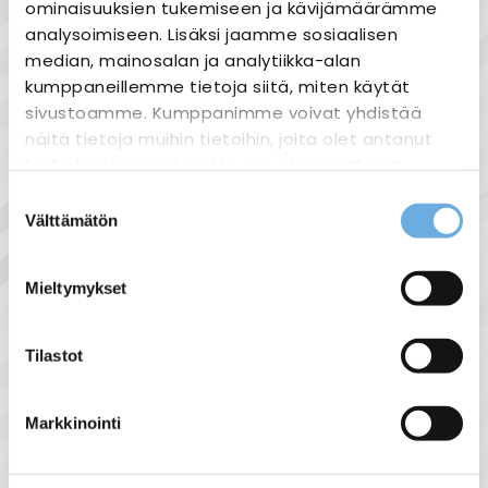
ominaisuuksien tukemiseen ja kävijämäärämme
Nopea toimitus
analysoimiseen. Lisäksi jaamme sosiaalisen
Heti varastosta
median, mainosalan ja analytiikka-alan
Joustavat maksutavat
kumppaneillemme tietoja siitä, miten käytät
sivustoamme. Kumppanimme voivat yhdistää
näitä tietoja muihin tietoihin, joita olet antanut
heille tai joita on kerätty, kun olet käyttänyt
heidän palvelujaan.
Suostumuksen
Tuotekuvaus
Välttämätön
valinta
sahko-
Lisätietoja:
Siemens 6SL3224-0BE13-7UA0
mantyla.fi/info/tietosuojaseloste/
Mieltymykset
6SL32240BE137UA0
TEHO MODUULI
Tilastot
380–480 VAC-TULO
400 VAC:N LÄHTÖ
AC3
Markkinointi
47-63 HZ
0,37 KW