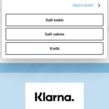
0,50 HV
Näytä tiedot
Salli kaikki
Näytä lisää tuotteita
Salli valinta
Taajuusmuuttajat tuoteryhmästä
Kiellä