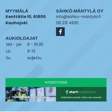
MYYMÄLÄ
SÄHKÖ-MÄNTYLÄ OY
Kenttätie 10, 61800
info@sahko-mantyla.fi
Kauhajoki
06 231 4930
AUKIOLOAJAT
Ma - pe
8 - 16:30
La
9-13
Su
suljettu
YHTEISTYÖSSÄ