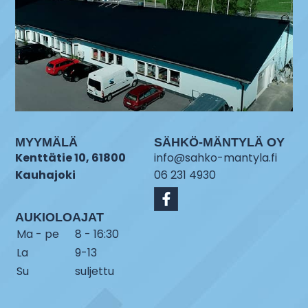
MYYMÄLÄ
SÄHKÖ-MÄNTYLÄ OY
Kenttätie 10, 61800
info@sahko-mantyla.fi
Kauhajoki
06 231 4930
AUKIOLOAJAT
Ma - pe
8 - 16:30
La
9-13
Su
suljettu