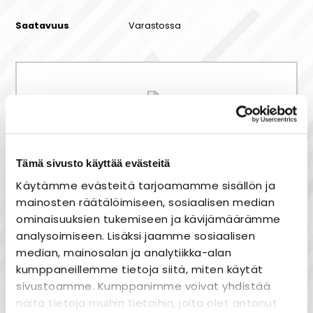
Saatavuus
Varastossa
Maksa joustavasti osissa!
Tämä sivusto käyttää evästeitä
Nopea toimitus
Käytämme evästeitä tarjoamamme sisällön ja
Heti varastosta
mainosten räätälöimiseen, sosiaalisen median
ominaisuuksien tukemiseen ja kävijämäärämme
Joustavat maksutavat
analysoimiseen. Lisäksi jaamme sosiaalisen
median, mainosalan ja analytiikka-alan
kumppaneillemme tietoja siitä, miten käytät
sivustoamme. Kumppanimme voivat yhdistää
näitä tietoja muihin tietoihin, joita olet antanut
Tuotekuvaus