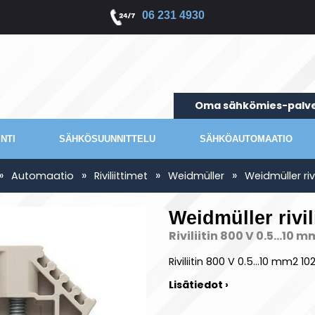
06 231 4930
Oma sähkömies-palve
NTI
SÄHKÖSUUNNITTELU
SÄHKÖAUTOMAATIO
»
»
»
»
Automaatio
Riviliittimet
Weidmüller
Weidmüller riv
Weidmüller rivi
Riviliitin 800 V 0.5...10
Riviliitin 800 V 0.5...10 mm2 
Lisätiedot ›