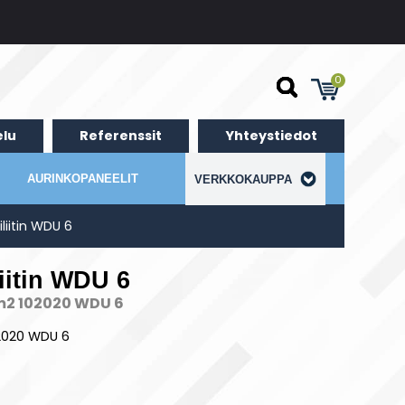
0
lu
Referenssit
Yhteystiedot
AURINKOPANEELIT
VERKKOKAUPPA
iliitin WDU 6
liitin WDU 6
 mm2 102020 WDU 6
102020 WDU 6