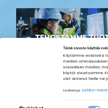
Tämä sivusto käyttää eväs
Käytämme evästeitä ta
median ominaisuuksien
sosiaalisen median, mai
käytät sivustoamme. Ku
olet antanut heille tai 
ETUSIVU
SÄHKÖASENNUS
sahko-mantyl
Lisätietoja:
Referen
Suostumuksen