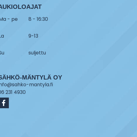
AUKIOLOAJAT
Ma - pe
8 - 16:30
La
9-13
Su
suljettu
SÄHKÖ-MÄNTYLÄ OY
info@sahko-mantyla.fi
06 231 4930