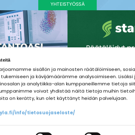
YHTEISTYÖSSÄ
teitä
rjoamamme sisällön ja mainosten räätälöimiseen, sosia
 tukemiseen ja kävijämäärämme analysoimiseen. Lisäks
nosalan ja analytiikka-alan kumppaneillemme tietoja sii
mppanimme voivat yhdistää näitä tietoja muihin tietoihi
joita on kerätty, kun olet käyttänyt heidän palvelujaan.
SÄHKÖURAKOINTI
SÄHKÖSUUNNITTELU
a.fi/info/tietosuojaseloste/
ssit
Yhteystiedot
Oma sähköm