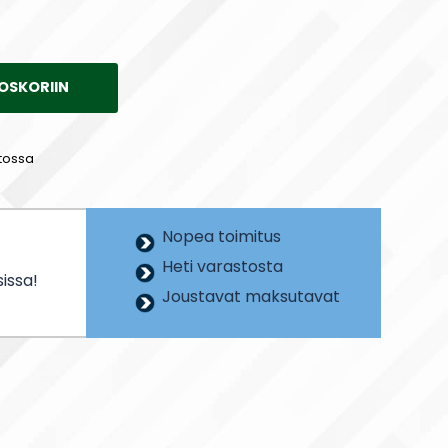
OSKORIIN
tossa
Nopea toimitus
Heti varastosta
issa!
Joustavat maksutavat