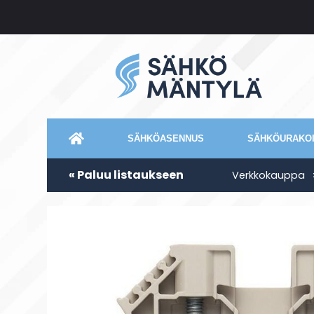
SÄHKÖASENNUS
SÄHKÖURAKOI
« Paluu listaukseen
Verkkokauppa