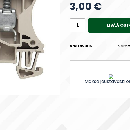
3,00 €
LISÄÄ OST
Saatavuus
Varas
Maksa joustavasti os