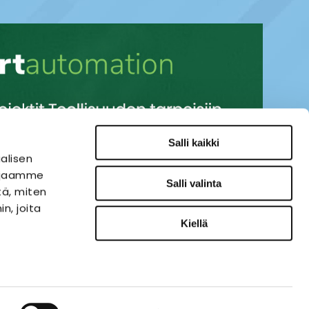
Salli kaikki
alisen
i jaamme
Salli valinta
tä, miten
n, joita
Kiellä
SÄHKÖAUTOMAATIO
VERKKOKAUPPA
ies-palvelu