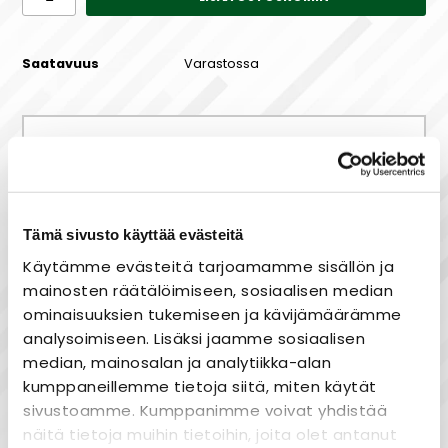
Saatavuus
Varastossa
Maksa joustavasti osissa!
Tämä sivusto käyttää evästeitä
Käytämme evästeitä tarjoamamme sisällön ja
Nopea toimitus
mainosten räätälöimiseen, sosiaalisen median
Heti varastosta
ominaisuuksien tukemiseen ja kävijämäärämme
analysoimiseen. Lisäksi jaamme sosiaalisen
Joustavat maksutavat
median, mainosalan ja analytiikka-alan
kumppaneillemme tietoja siitä, miten käytät
sivustoamme. Kumppanimme voivat yhdistää
näitä tietoja muihin tietoihin, joita olet antanut