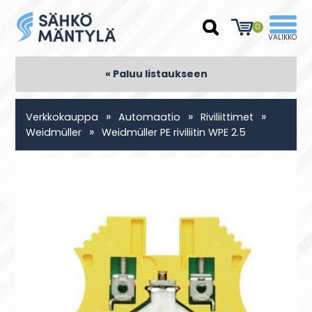
0
« Paluu listaukseen
»
»
»
Verkkokauppa
Automaatio
Riviliittimet
»
Weidmüller
Weidmüller PE riviliitin WPE 2.5