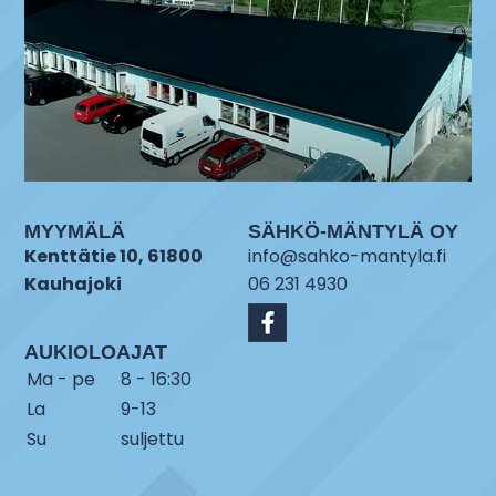
MYYMÄLÄ
SÄHKÖ-MÄNTYLÄ OY
Kenttätie 10, 61800
info@sahko-mantyla.fi
Kauhajoki
06 231 4930
AUKIOLOAJAT
Ma - pe
8 - 16:30
La
9-13
Su
suljettu