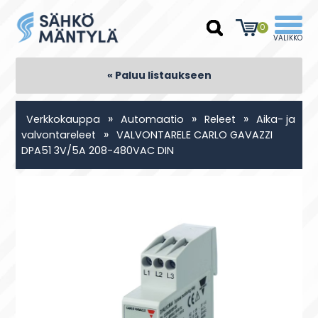
0
« Paluu listaukseen
»
»
»
Verkkokauppa
Automaatio
Releet
Aika- ja
»
valvontareleet
VALVONTARELE CARLO GAVAZZI
DPA51 3V/5A 208-480VAC DIN