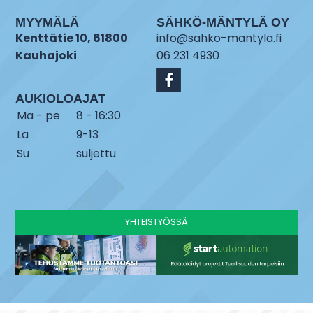
MYYMÄLÄ
SÄHKÖ-MÄNTYLÄ OY
Kenttätie 10, 61800
info@sahko-mantyla.fi
Kauhajoki
06 231 4930
AUKIOLOAJAT
Ma - pe
8 - 16:30
La
9-13
Su
suljettu
YHTEISTYÖSSÄ