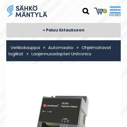
0
« Paluu listaukseen
»
»
Verkkokauppa
Automaatio
Ohjelmoitavat
»
logiikat
Laajennusadapteri Unitronics