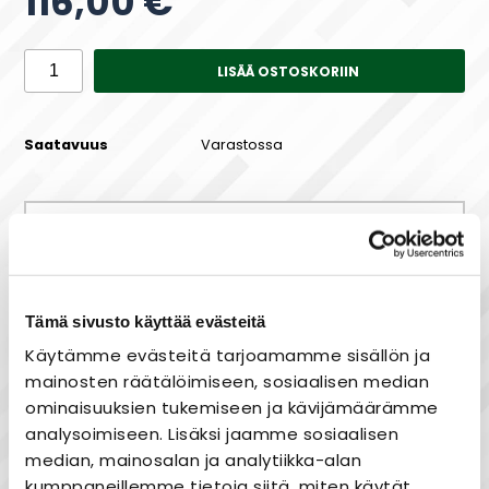
116,00 €
LISÄÄ OSTOSKORIIN
Saatavuus
Varastossa
Maksa joustavasti osissa!
Tämä sivusto käyttää evästeitä
Käytämme evästeitä tarjoamamme sisällön ja
mainosten räätälöimiseen, sosiaalisen median
Nopea toimitus
ominaisuuksien tukemiseen ja kävijämäärämme
Heti varastosta
analysoimiseen. Lisäksi jaamme sosiaalisen
Joustavat maksutavat
median, mainosalan ja analytiikka-alan
kumppaneillemme tietoja siitä, miten käytät