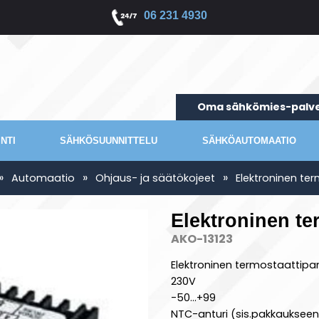
06 231 4930
Oma sähkömies-palve
NTI
SÄHKÖSUUNNITTELU
SÄHKÖAUTOMAATIO
»
»
»
Automaatio
Ohjaus- ja säätökojeet
Elektroninen te
Elektroninen te
AKO-13123
Elektroninen termostaattipan
230V
-50...+99
NTC-anturi (sis.pakkaukseen