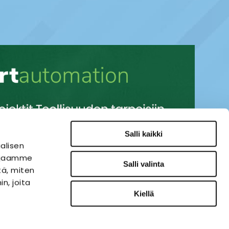
Salli kaikki
alisen
i jaamme
Salli valinta
tä, miten
n, joita
Kiellä
SÄHKÖAUTOMAATIO
VERKKOKAUPPA
ies-palvelu