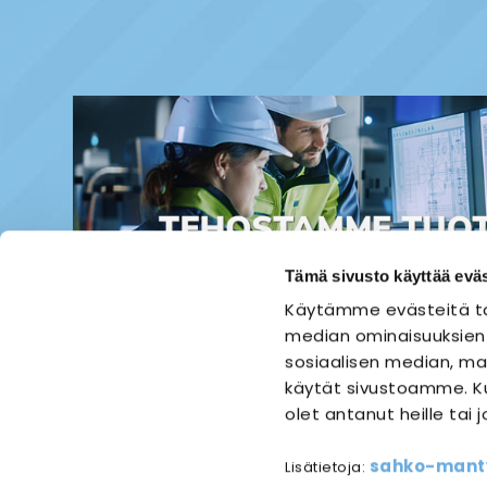
Tämä sivusto käyttää eväs
Käytämme evästeitä ta
median ominaisuuksien
sosiaalisen median, mai
käytät sivustoamme. Ku
olet antanut heille tai 
ETUSIVU
SÄHKÖASENNUS
sahko-mantyl
Lisätietoja:
Referen