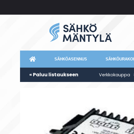
SÄHKÖASENNUS
SÄHKÖURAKOI
« Paluu listaukseen
Verkkokauppa