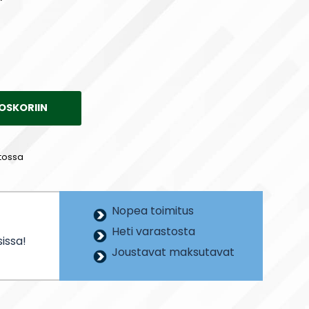
OSKORIIN
tossa
Nopea toimitus
Heti varastosta
issa!
Joustavat maksutavat