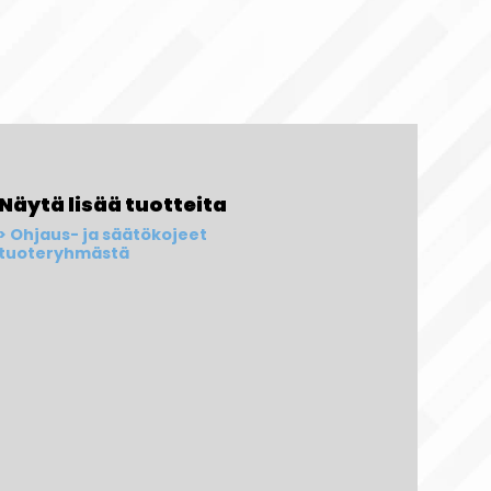
Näytä lisää tuotteita
Ohjaus- ja säätökojeet
tuoteryhmästä