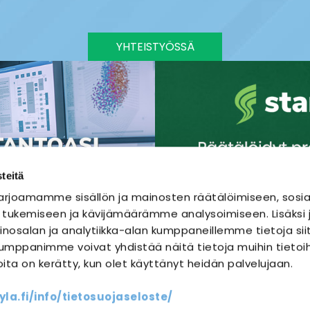
YHTEISTYÖSSÄ
teitä
rjoamamme sisällön ja mainosten räätälöimiseen, sosia
 tukemiseen ja kävijämäärämme analysoimiseen. Lisäks
nosalan ja analytiikka-alan kumppaneillemme tietoja sii
mppanimme voivat yhdistää näitä tietoja muihin tietoihi
joita on kerätty, kun olet käyttänyt heidän palvelujaan.
SÄHKÖURAKOINTI
SÄHKÖSUUNNITTELU
a.fi/info/tietosuojaseloste/
ssit
Yhteystiedot
Oma sähköm