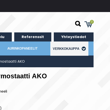
0
lu
Referenssit
Yhteystiedot
AURINKOPANEELIT
VERKKOKAUPPA
rmostaatti AKO
rmostaatti AKO
eeli
)