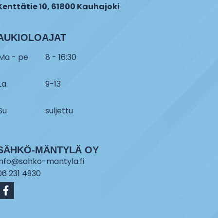
Kenttätie 10, 61800 Kauhajoki
AUKIOLOAJAT
Ma - pe
8 - 16:30
La
9-13
Su
suljettu
SÄHKÖ-MÄNTYLÄ OY
info@sahko-mantyla.fi
06 231 4930