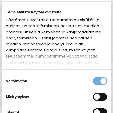
Tämä sivusto käyttää evästeitä
Tuotekuvaus
Käytämme evästeitä tarjoamamme sisällön ja
• Liittimet: SIGUT-ruuvityyppiset liittimet
mainosten räätälöimiseen, sosiaalisen median
• Plug-in-moduulipaikkojen lukumäärä: 2
ominaisuuksien tukemiseen ja kävijämäärämme
• Väyläyksiköiden enimmäismäärä
analysoimiseen. Lisäksi jaamme sosiaalisen
ohjelmoitavaa ohjainta kohti: 16
median, mainosalan ja analytiikka-alan
• Liittimien lukumäärä: 10 per paikka
kumppaneillemme tietoja siitä, miten käytät
sivustoamme. Kumppanimme voivat yhdistää
näitä tietoja muihin tietoihin, joita olet antanut
heille tai joita on kerätty, kun olet käyttänyt
heidän palvelujaan.
Suostumuksen
Näytä lisää tuotteita
Välttämätön
valinta
Siemens tuoteryhmästä
sahko-
Lisätietoja:
mantyla.fi/info/tietosuojaseloste/
Mieltymykset
Liittyvät tuotteet
Tilastot