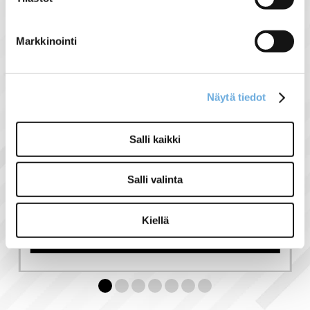
Markkinointi
Tämän tuotteen kanssa ostettuna
-5%
Näytä tiedot
Salli kaikki
Salli valinta
Siemens Simatic
Terminal module
Kiellä
16,15 €