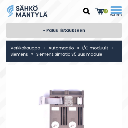
0
« Paluu listaukseen
»
»
»
Verkkokauppa
Automaatio
I/O moduulit
»
Siemens
Siemens Simatic S5 Bus module