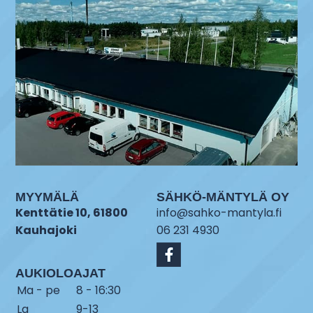
MYYMÄLÄ
SÄHKÖ-MÄNTYLÄ OY
Kenttätie 10, 61800
info@sahko-mantyla.fi
Kauhajoki
06 231 4930
AUKIOLOAJAT
Ma - pe
8 - 16:30
La
9-13